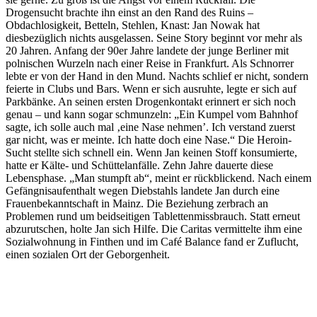
Drogensucht brachte ihn einst an den Rand des Ruins –
Obdachlosigkeit, Betteln, Stehlen, Knast: Jan Nowak hat
diesbezüglich nichts ausgelassen. Seine Story beginnt vor mehr als
20 Jahren. Anfang der 90er Jahre landete der junge Berliner mit
polnischen Wurzeln nach einer Reise in Frankfurt. Als Schnorrer
lebte er von der Hand in den Mund. Nachts schlief er nicht, sondern
feierte in Clubs und Bars. Wenn er sich ausruhte, legte er sich auf
Parkbänke. An seinen ersten Drogenkontakt erinnert er sich noch
genau – und kann sogar schmunzeln: „Ein Kumpel vom Bahnhof
sagte, ich solle auch mal ‚eine Nase nehmen’. Ich verstand zuerst
gar nicht, was er meinte. Ich hatte doch eine Nase.“ Die Heroin-
Sucht stellte sich schnell ein. Wenn Jan keinen Stoff konsumierte,
hatte er Kälte- und Schüttelanfälle. Zehn Jahre dauerte diese
Lebensphase. „Man stumpft ab“, meint er rückblickend. Nach einem
Gefängnisaufenthalt wegen Diebstahls landete Jan durch eine
Frauenbekanntschaft in Mainz. Die Beziehung zerbrach an
Problemen rund um beidseitigen Tablettenmissbrauch. Statt erneut
abzurutschen, holte Jan sich Hilfe. Die Caritas vermittelte ihm eine
Sozialwohnung in Finthen und im Café Balance fand er Zuflucht,
einen sozialen Ort der Geborgenheit.