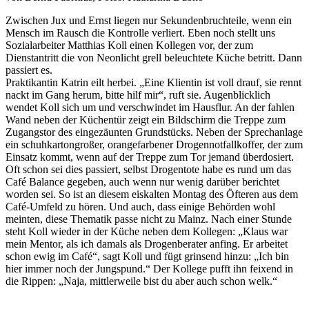
Zwischen Jux und Ernst liegen nur Sekundenbruchteile, wenn ein
Mensch im Rausch die Kontrolle verliert. Eben noch stellt uns
Sozialarbeiter Matthias Koll einen Kollegen vor, der zum
Dienstantritt die von Neonlicht grell beleuchtete Küche betritt. Dann
passiert es.
Praktikantin Katrin eilt herbei. „Eine Klientin ist voll drauf, sie rennt
nackt im Gang herum, bitte hilf mir“, ruft sie. Augenblicklich
wendet Koll sich um und verschwindet im Hausflur. An der fahlen
Wand neben der Küchentür zeigt ein Bildschirm die Treppe zum
Zugangstor des eingezäunten Grundstücks. Neben der Sprechanlage
ein schuhkartongroßer, orangefarbener Drogennotfallkoffer, der zum
Einsatz kommt, wenn auf der Treppe zum Tor jemand überdosiert.
Oft schon sei dies passiert, selbst Drogentote habe es rund um das
Café Balance gegeben, auch wenn nur wenig darüber berichtet
worden sei. So ist an diesem eiskalten Montag des Öfteren aus dem
Café-Umfeld zu hören. Und auch, dass einige Behörden wohl
meinten, diese Thematik passe nicht zu Mainz. Nach einer Stunde
steht Koll wieder in der Küche neben dem Kollegen: „Klaus war
mein Mentor, als ich damals als Drogenberater anfing. Er arbeitet
schon ewig im Café“, sagt Koll und fügt grinsend hinzu: „Ich bin
hier immer noch der Jungspund.“ Der Kollege pufft ihn feixend in
die Rippen: „Naja, mittlerweile bist du aber auch schon welk.“