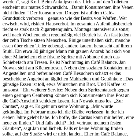
werden“, sagt Koll. Beim Anknipsen des Lichts auf den Toiletten
erscheint nur mattes Schwarzlicht. „Damit Konsumenten ihre Venen
nicht finden.“ Der Konsum von Drogen ist auf dem Café-
Grundstück verboten – genauso wie der Besitz von Waffen. Wer
erwischt wird, riskiert Hausverbot. Im gesamten Aufenthaltsbereich
riecht es stark nach Zigarettenqualm. Montags intensiver als sonst,
weil nach Wochenenden regelmäßig viel Betrieb ist. An fast jedem
der zehn Tische sitzen Menschen. Einige unterhalten sich, manche
essen über einen Teller gebeugt, andere kauern berauscht auf ihrem
Stuhl. Ein etwa 30-jähriger Mann mit grauen Anorak holt sich von
einer Mitarbeitern eine frische Spritze mit Abbinde durch das
Schiebefach am Tresen. Es ist Nachmittag im Café Balance. Jan
Nowak steht am Küchentresen. Neben den sozialen Kontakten mit
Angestellten und befreundeten Café-Besuchern schätzt er das
bescheidene Angebot an täglichen Mahlzeiten und Getränken: „Das
günstige Essen ist toll, etwa Würstchen mit Brot. Und Kaffee ist
umsonst.“ Ein weiterer Service: Neben dem Spritzentausch gegen
einen geringen Centbetrag können sich Konsumenten ihre Post an
die Café-Anschrift schicken lassen. Jan Nowak muss los. „Zur
Caritas“, sagt er. Es geht um seine Wohnung. „Mir wurde
gekündigt. Im Februar muss ich die Bleibe verlassen, in der ich
sieben Jahre gelebt habe. Ich hoffe, die Caritas kann mir helfen, eine
neue zu finden.“ Und falls nicht? „Ich vertraue meinem festen
Glauben“, sagt Jan und lächelt. Falls er keine Wohnung finden
sollte, auf der Straße wird er nicht landen. Eher im Café Balance,