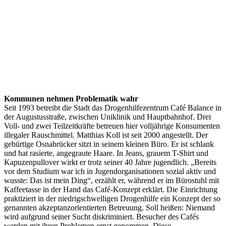
Kommunen nehmen Problematik wahr
Seit 1993 betreibt die Stadt das Drogenhilfezentrum Café Balance in
der Augustusstraße, zwischen Uniklinik und Hauptbahnhof. Drei
Voll- und zwei Teilzeitkräfte betreuen hier volljährige Konsumenten
illegaler Rauschmittel. Matthias Koll ist seit 2000 angestellt. Der
gebürtige Osnabrücker sitzt in seinem kleinen Büro. Er ist schlank
und hat rasierte, angegraute Haare. In Jeans, grauem T-Shirt und
Kapuzenpullover wirkt er trotz seiner 40 Jahre jugendlich. „Bereits
vor dem Studium war ich in Jugendorganisationen sozial aktiv und
wusste: Das ist mein Ding“, erzählt er, während er im Bürostuhl mit
Kaffeetasse in der Hand das Café-Konzept erklärt. Die Einrichtung
praktiziert in der niedrigschwelligen Drogenhilfe ein Konzept der so
genannten akzeptanzorientierten Betreuung. Soll heißen: Niemand
wird aufgrund seiner Sucht diskriminiert. Besucher des Cafés
werden mit ihren Problemen ernst genommen. Diese