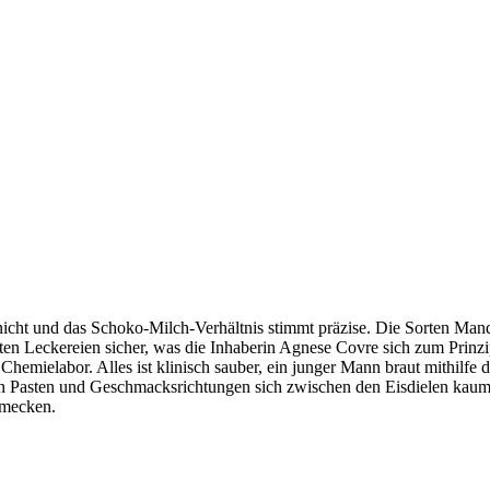
nicht und das Schoko-Milch-Verhältnis stimmt präzise. Die Sorten Man
 kalten Leckereien sicher, was die Inhaberin Agnese Covre sich zum Pri
 Chemielabor. Alles ist klinisch sauber, ein junger Mann braut mithilf
en Pasten und Geschmacksrichtungen sich zwischen den Eisdielen kaum
chmecken.