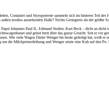
etten, Container und Styroporreste sammeln sich im hinteren Teil des 
von außen trostlos aussehenden Halle? Nichts Geringeres als der größt
pst Johannes Paul II., Edmund Stoiber, Kurt Beck – dicht an dicht sta
nachtswagenbauer und grinst breit über das ganze Gesicht. Seit er vor 
assen. Wie viele Wagen Dieter Wenger bis heute gefertigt hat, weiß er 
g um die Milchpreiserhöhung und Wenger setzte eine Kuh auf den Po. S