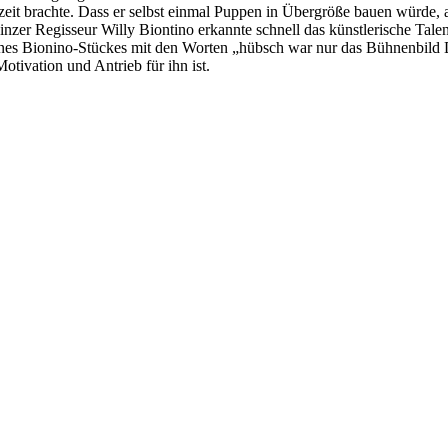
eit brachte. Dass er selbst einmal Puppen in Übergröße bauen würde, 
zer Regisseur Willy Biontino erkannte schnell das künstlerische Talent
s eines Bionino-Stückes mit den Worten „hübsch war nur das Bühnenbil
Motivation und Antrieb für ihn ist.