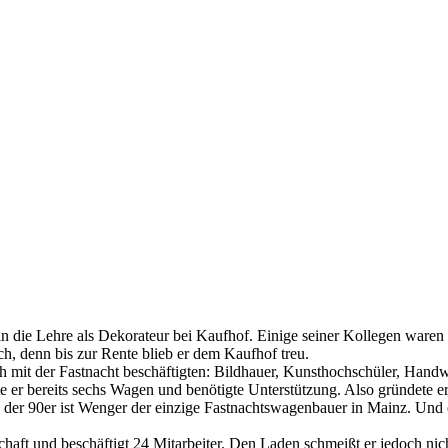
 die Lehre als Dekorateur bei Kaufhof. Einige seiner Kollegen waren 
h, denn bis zur Rente blieb er dem Kaufhof treu.
h mit der Fastnacht beschäftigten: Bildhauer, Kunsthochschüler, Hand
er bereits sechs Wagen und benötigte Unterstützung. Also gründete er 
der 90er ist Wenger der einzige Fastnachtswagenbauer in Mainz. Und o
haft und beschäftigt 24 Mitarbeiter. Den Laden schmeißt er jedoch nicht