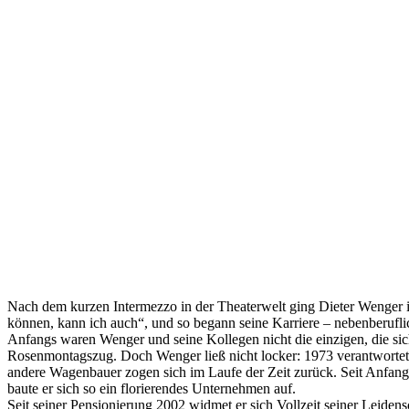
Nach dem kurzen Intermezzo in der Theaterwelt ging Dieter Wenger in
können, kann ich auch“, und so begann seine Karriere – nebenberuflic
Anfangs waren Wenger und seine Kollegen nicht die einzigen, die sic
Rosenmontagszug. Doch Wenger ließ nicht locker: 1973 verantwortete 
andere Wagenbauer zogen sich im Laufe der Zeit zurück. Seit Anfang 
baute er sich so ein florierendes Unternehmen auf.
Seit seiner Pensionierung 2002 widmet er sich Vollzeit seiner Leidensc