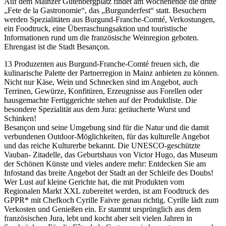
Auf dem Mainzer Gutenbergplatz findet am Wochenende die dritte
„Fete de la Gastronomie“, das „Burgunderfest“ statt. Besuchern
werden Spezialitäten aus Burgund-Franche-Comté, Verkostungen,
ein Foodtruck, eine Überraschungsaktion und touristische
Informationen rund um die französische Weinregion geboten.
Ehrengast ist die Stadt Besançon.
13 Produzenten aus Burgund-Franche-Comté freuen sich, die
kulinarische Palette der Partnerregion in Mainz anbieten zu können.
Nicht nur Käse, Wein und Schnecken sind im Angebot, auch
Terrinen, Gewürze, Konfitüren, Erzeugnisse aus Forellen oder
hausgemachte Fertiggerichte stehen auf der Produktliste. Die
besondere Spezialität aus dem Jura: geräucherte Wurst und
Schinken!
Besançon und seine Umgebung sind für die Natur und die damit
verbundenen Outdoor-Möglichkeiten, für das kulturelle Angebot
und das reiche Kulturerbe bekannt. Die UNESCO-geschützte
Vauban- Zitadelle, das Geburtshaus von Victor Hugo, das Museum
der Schönen Künste und vieles andere mehr: Entdecken Sie am
Infostand das breite Angebot der Stadt an der Schleife des Doubs!
Wer Lust auf kleine Gerichte hat, die mit Produkten vom
Regionalen Markt XXL zubereitet werden, ist am Foodtruck des
GPPR* mit Chefkoch Cyrille Faivre genau richtig. Cyrille lädt zum
Verkosten und Genießen ein. Er stammt ursprünglich aus dem
französischen Jura, lebt und kocht aber seit vielen Jahren in