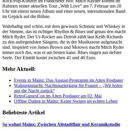
Rock/Pop-Konzert im Frankfurter Hof: Mitch Rayder kommt im
Rahmen seiner aktuellen Tour „With Love“ am 7. Februar um 20
Uhr mit einem neuen Album und einer neuen, internationalen Band
im Gepäck auf die Bühne.
Wahrhaftig und schön, mit dem gewissen Schmutz und Whiskey in
der Stimme, das ist richtiger Rhythm & Blues und genau den macht
Mitch Ryder. Der Ur-Rocker aus Detroit zählt laut Keith Richards
zu den aufregendsten Sängern, die in der Musikszene aufgetaucht
sind. Inspiriert von James Brown und Motown macht Mitch Ryder
immer noch das, was er am besten kann: Blues singen aus tiefster
Seele. Der Eintritt kostet zwischen 41 und 46 Euro.
Mehr Aktuell:
Events in Mainz: Das August-Programm im Alten Postlager
Walpurgisnacht: Nachtspaziergang für Frauen – „Wir holen
uns die Nacht zurück“
RetroGamesCon im Alten Postlager am 02. Mai
Offline Dating in Mainz: Keine Swipes im echten Leben
Beliebteste Artikel
So wohnt Mainz: Zwischen Altstadtflair und Keramikstudio