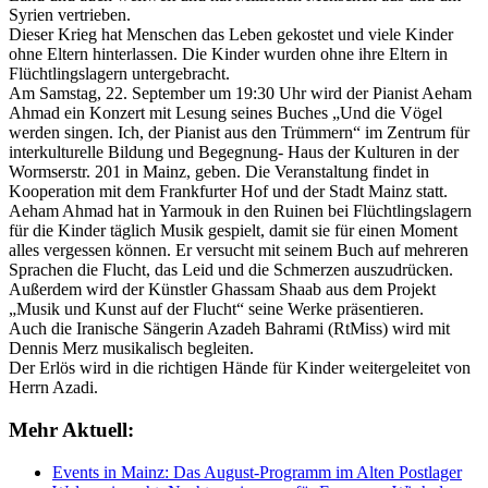
Syrien vertrieben.
Dieser Krieg hat Menschen das Leben gekostet und viele Kinder
ohne Eltern hinterlassen. Die Kinder wurden ohne ihre Eltern in
Flüchtlingslagern untergebracht.
Am Samstag, 22. September um 19:30 Uhr wird der Pianist Aeham
Ahmad ein Konzert mit Lesung seines Buches „Und die Vögel
werden singen. Ich, der Pianist aus den Trümmern“ im Zentrum für
interkulturelle Bildung und Begegnung- Haus der Kulturen in der
Wormserstr. 201 in Mainz, geben. Die Veranstaltung findet in
Kooperation mit dem Frankfurter Hof und der Stadt Mainz statt.
Aeham Ahmad hat in Yarmouk in den Ruinen bei Flüchtlingslagern
für die Kinder täglich Musik gespielt, damit sie für einen Moment
alles vergessen können. Er versucht mit seinem Buch auf mehreren
Sprachen die Flucht, das Leid und die Schmerzen auszudrücken.
Außerdem wird der Künstler Ghassam Shaab aus dem Projekt
„Musik und Kunst auf der Flucht“ seine Werke präsentieren.
Auch die Iranische Sängerin Azadeh Bahrami (RtMiss) wird mit
Dennis Merz musikalisch begleiten.
Der Erlös wird in die richtigen Hände für Kinder weitergeleitet von
Herrn Azadi.
Mehr Aktuell:
Events in Mainz: Das August-Programm im Alten Postlager