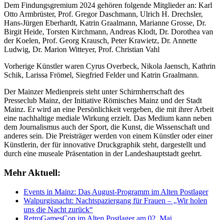
Dem Findungsgremium 2024 gehören folgende Mitglieder an: Karl
Otto Armbrüster, Prof. Gregor Daschmann, Ulrich H. Drechsler,
Hans-Jürgen Eberhardt, Katrin Graalmann, Marianne Grosse, Dr.
Birgit Heide, Torsten Kirchmann, Andreas Klodt, Dr. Dorothea van
der Koelen, Prof. Georg Krausch, Peter Krawietz, Dr. Annette
Ludwig, Dr. Marion Witteyer, Prof. Christian Vahl
Vorherige Künstler waren Cyrus Overbeck, Nikola Jaensch, Kathrin
Schik, Larissa Frömel, Siegfried Felder und Katrin Graalmann.
Der Mainzer Medienpreis steht unter Schirmherrschaft des
Presseclub Mainz, der Initiative Römisches Mainz und der Stadt
Mainz. Er wird an eine Persönlichkeit vergeben, die mit ihrer Arbeit
eine nachhaltige mediale Wirkung erzielt. Das Medium kann neben
dem Journalismus auch der Sport, die Kunst, die Wissenschaft und
anderes sein. Die Preisträger werden von einem Künstler oder einer
Künstlerin, der für innovative Druckgraphik steht, dargestellt und
durch eine museale Präsentation in der Landeshauptstadt geehrt.
Mehr Aktuell:
Events in Mainz: Das August-Programm im Alten Postlager
Walpurgisnacht: Nachtspaziergang für Frauen – „Wir holen
uns die Nacht zurück“
RetroGamesCon im Alten Postlager am 02. Mai