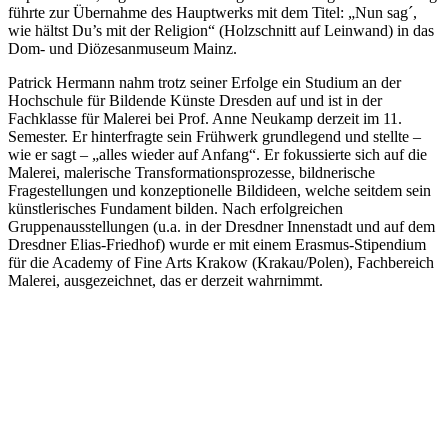
führte zur Übernahme des Hauptwerks mit dem Titel: „Nun sag´,
wie hältst Du’s mit der Religion“ (Holzschnitt auf Leinwand) in das
Dom- und Diözesanmuseum Mainz.
Patrick Hermann nahm trotz seiner Erfolge ein Studium an der
Hochschule für Bildende Künste Dresden auf und ist in der
Fachklasse für Malerei bei Prof. Anne Neukamp derzeit im 11.
Semester. Er hinterfragte sein Frühwerk grundlegend und stellte –
wie er sagt – „alles wieder auf Anfang“. Er fokussierte sich auf die
Malerei, malerische Transformationsprozesse, bildnerische
Fragestellungen und konzeptionelle Bildideen, welche seitdem sein
künstlerisches Fundament bilden. Nach erfolgreichen
Gruppenausstellungen (u.a. in der Dresdner Innenstadt und auf dem
Dresdner Elias-Friedhof) wurde er mit einem Erasmus-Stipendium
für die Academy of Fine Arts Krakow (Krakau/Polen), Fachbereich
Malerei, ausgezeichnet, das er derzeit wahrnimmt.