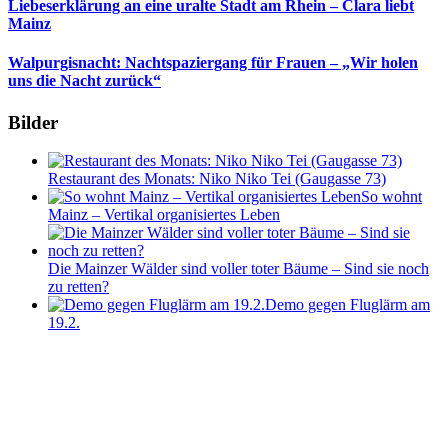
Liebeserklärung an eine uralte Stadt am Rhein – Clara liebt
Mainz
Walpurgisnacht: Nachtspaziergang für Frauen – „Wir holen
uns die Nacht zurück“
Bilder
Restaurant des Monats: Niko Niko Tei (Gaugasse 73)
So wohnt
Mainz – Vertikal organisiertes Leben
Die Mainzer Wälder sind voller toter Bäume – Sind sie noch
zu retten?
Demo gegen Fluglärm am
19.2.