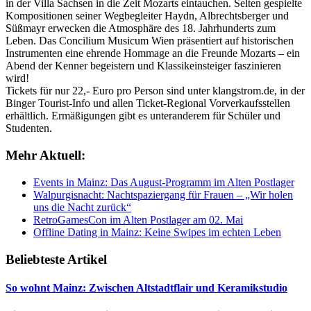
in der Villa Sachsen in die Zeit Mozarts eintauchen.
Selten gespielte
Kompositionen seiner Wegbegleiter Haydn, Albrechtsberger und
Süßmayr erwecken die Atmosphäre des 18. Jahrhunderts zum
Leben. Das Concilium Musicum Wien präsentiert auf historischen
Instrumenten eine ehrende Hommage an die Freunde Mozarts – ein
Abend der Kenner begeistern und Klassikeinsteiger faszinieren
wird!
Tickets für nur 22,- Euro pro Person sind unter klangstrom.de, in der
Binger Tourist-Info und allen Ticket-Regional Vorverkaufsstellen
erhältlich. Ermäßigungen gibt es unteranderem für Schüler und
Studenten.
Mehr Aktuell:
Events in Mainz: Das August-Programm im Alten Postlager
Walpurgisnacht: Nachtspaziergang für Frauen – „Wir holen
uns die Nacht zurück“
RetroGamesCon im Alten Postlager am 02. Mai
Offline Dating in Mainz: Keine Swipes im echten Leben
Beliebteste Artikel
So wohnt Mainz: Zwischen Altstadtflair und Keramikstudio