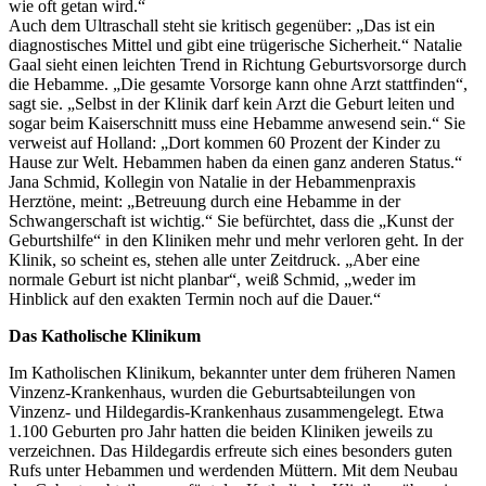
wie oft getan wird.“
Auch dem Ultraschall steht sie kritisch gegenüber: „Das ist ein
diagnostisches Mittel und gibt eine trügerische Sicherheit.“ Natalie
Gaal sieht einen leichten Trend in Richtung Geburtsvorsorge durch
die Hebamme. „Die gesamte Vorsorge kann ohne Arzt stattfinden“,
sagt sie. „Selbst in der Klinik darf kein Arzt die Geburt leiten und
sogar beim Kaiserschnitt muss eine Hebamme anwesend sein.“ Sie
verweist auf Holland: „Dort kommen 60 Prozent der Kinder zu
Hause zur Welt. Hebammen haben da einen ganz anderen Status.“
Jana Schmid, Kollegin von Natalie in der Hebammenpraxis
Herztöne, meint: „Betreuung durch eine Hebamme in der
Schwangerschaft ist wichtig.“ Sie befürchtet, dass die „Kunst der
Geburtshilfe“ in den Kliniken mehr und mehr verloren geht. In der
Klinik, so scheint es, stehen alle unter Zeitdruck. „Aber eine
normale Geburt ist nicht planbar“, weiß Schmid, „weder im
Hinblick auf den exakten Termin noch auf die Dauer.“
Das Katholische Klinikum
Im Katholischen Klinikum, bekannter unter dem früheren Namen
Vinzenz-Krankenhaus, wurden die Geburtsabteilungen von
Vinzenz- und Hildegardis-Krankenhaus zusammengelegt. Etwa
1.100 Geburten pro Jahr hatten die beiden Kliniken jeweils zu
verzeichnen. Das Hildegardis erfreute sich eines besonders guten
Rufs unter Hebammen und werdenden Müttern. Mit dem Neubau