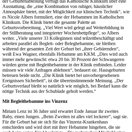
der Geburtenabteilung verfügt das Katholische Klinikum über eine
Ausstattung, die „eine Kombination von ruhiger, häuslicher
Atmosphäre bietet, mit der Möglichkeit zur klinischen Technik“, wie
es Nicole Albers formuliert, eine der Hebammen im Katholischen
Klinikum. Die Klinik bietet die gesamte Palette an
Geburtsvorbereitung. „Viel Wert wird gelegt auf Weiterbildung in
der Stillberatung und integrierter Wochenbettpflege“, so Albers
weiter. „Viele unserer 33 Kolleginnen sind teilzeitbeschäftigt und
arbeiten parallel als Begleit- oder Beleghebamme, sie bleiben
während der gesamten Zeit der Geburt bei „ihrer Gebärenden“,
weiß Ewa Wagner, ebenfalls Hebamme am KKM. „Dies wird auch
immer mehr gewünscht: etwa 20 bis 30 Prozent der Schwangeren
würden gerne mit Begleithebamme in der Klinik entbinden. Leider
müssen wir viele Anfragen ablehnen“, bedauert sie. Hausgeburten
betreuen beide nicht. „Die Klinik bietet bei unvorhergesehenen
Ereignissen Sicherheit“, ist die übereinstimmende Meinung. „Der
Geburtsverlauf bleibt so natürlich wie möglich, bei Bedarf kann die
nötige Technik aus der Schublade geholt werden.“
Mit Begleithebamme ins Vinzenz
Miriam Lenz ist 36 Jahre und erwartet Ende Januar ihr zweites
Baby, einen Jungen. „Beim Zweiten ist alles viel lockerer“, sagt sie.
Für die Geburt hat sie sich für das Vinzenz-Krankenhaus
entschieden und wird dort mit ihrer Hebamme hingehen, die sie