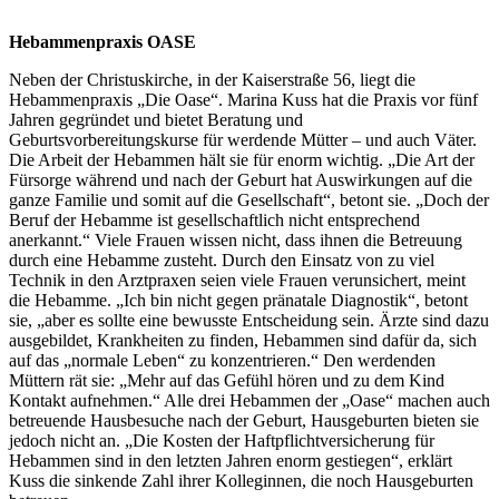
Hebammenpraxis OASE
Neben der Christuskirche, in der Kaiserstraße 56, liegt die
Hebammenpraxis „Die Oase“. Marina Kuss hat die Praxis vor fünf
Jahren gegründet und bietet Beratung und
Geburtsvorbereitungskurse für werdende Mütter – und auch Väter.
Die Arbeit der Hebammen hält sie für enorm wichtig. „Die Art der
Fürsorge während und nach der Geburt hat Auswirkungen auf die
ganze Familie und somit auf die Gesellschaft“, betont sie. „Doch der
Beruf der Hebamme ist gesellschaftlich nicht entsprechend
anerkannt.“ Viele Frauen wissen nicht, dass ihnen die Betreuung
durch eine Hebamme zusteht. Durch den Einsatz von zu viel
Technik in den Arztpraxen seien viele Frauen verunsichert, meint
die Hebamme. „Ich bin nicht gegen pränatale Diagnostik“, betont
sie, „aber es sollte eine bewusste Entscheidung sein. Ärzte sind dazu
ausgebildet, Krankheiten zu finden, Hebammen sind dafür da, sich
auf das „normale Leben“ zu konzentrieren.“ Den werdenden
Müttern rät sie: „Mehr auf das Gefühl hören und zu dem Kind
Kontakt aufnehmen.“ Alle drei Hebammen der „Oase“ machen auch
betreuende Hausbesuche nach der Geburt, Hausgeburten bieten sie
jedoch nicht an. „Die Kosten der Haftpflichtversicherung für
Hebammen sind in den letzten Jahren enorm gestiegen“, erklärt
Kuss die sinkende Zahl ihrer Kolleginnen, die noch Hausgeburten