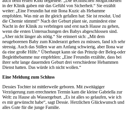
auch beim ersten Kind begleitete. „Die technischen Möglichkeiten
in der Klinik gaben mir das Gefühl von Sicherheit.“ Sie erzählt
weiter: „Eine Freundin hat mir Ilona Kuzic als Hebamme
empfohlen. Was mir an ihr gleich gefallen hat: Sie ist resolut. Und
die Chemie stimmt!“ Nach der Geburt plant sie, zumindest eine
Nacht in der Klinik zu verbringen und erst nach Hause zu gehen,
wenn die ersten Untersuchungen des Babys abgeschlossen sind.
„Aber nicht länger als nötig.“ Sie erinnert sich: „Mit dem
neugeborenen Baby zum Kinderarzt gehen zu müssen, fand ich sehr
stressig. Auch das Stillen war am Anfang schwierig, aber Ilona war
da eine große Hilfe.“ Überhaupt kann sie das Prinzip der Beleg-oder
Begleithebamme nur empfehlen: „Eine Freundin erzählte, dass bei
ihrer sehr lange dauernden Geburt drei verschiedene Hebammen
Dienst hatten. Das würde ich nicht wollen.“
Eine Meldung zum Schluss
Dessies Tochter ist mittlerweile geboren. Mit zweitägiger
Verzögerung zum errechneten Termin kam die kleine Gabriella zur
Welt: zu Hause als Wassergeburt. „Es ist alles so gelaufen, wie ich
es mir gewünscht habe“, sagt Dessie. Herzlichen Glückwunsch und
alles Gute für die junge Familie.