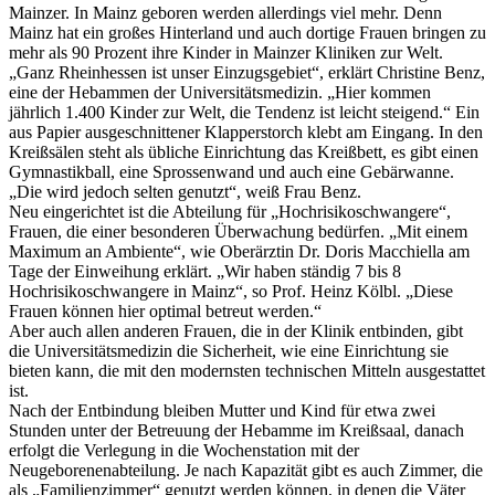
Mainzer. In Mainz geboren werden allerdings viel mehr. Denn
Mainz hat ein großes Hinterland und auch dortige Frauen bringen zu
mehr als 90 Prozent ihre Kinder in Mainzer Kliniken zur Welt.
„Ganz Rheinhessen ist unser Einzugsgebiet“, erklärt Christine Benz,
eine der Hebammen der Universitätsmedizin. „Hier kommen
jährlich 1.400 Kinder zur Welt, die Tendenz ist leicht steigend.“ Ein
aus Papier ausgeschnittener Klapperstorch klebt am Eingang. In den
Kreißsälen steht als übliche Einrichtung das Kreißbett, es gibt einen
Gymnastikball, eine Sprossenwand und auch eine Gebärwanne.
„Die wird jedoch selten genutzt“, weiß Frau Benz.
Neu eingerichtet ist die Abteilung für „Hochrisikoschwangere“,
Frauen, die einer besonderen Überwachung bedürfen. „Mit einem
Maximum an Ambiente“, wie Oberärztin Dr. Doris Macchiella am
Tage der Einweihung erklärt. „Wir haben ständig 7 bis 8
Hochrisikoschwangere in Mainz“, so Prof. Heinz Kölbl. „Diese
Frauen können hier optimal betreut werden.“
Aber auch allen anderen Frauen, die in der Klinik entbinden, gibt
die Universitätsmedizin die Sicherheit, wie eine Einrichtung sie
bieten kann, die mit den modernsten technischen Mitteln ausgestattet
ist.
Nach der Entbindung bleiben Mutter und Kind für etwa zwei
Stunden unter der Betreuung der Hebamme im Kreißsaal, danach
erfolgt die Verlegung in die Wochenstation mit der
Neugeborenenabteilung. Je nach Kapazität gibt es auch Zimmer, die
als „Familienzimmer“ genutzt werden können, in denen die Väter