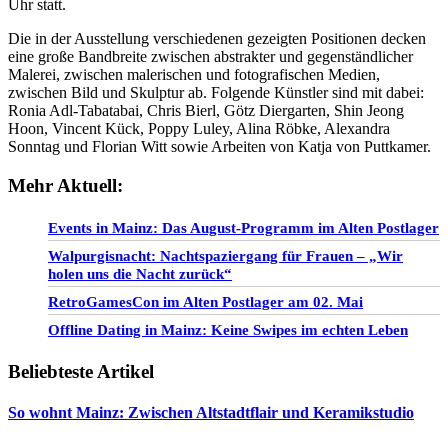
Uhr statt.
Die in der Ausstellung verschiedenen gezeigten Positionen decken
eine große Bandbreite zwischen abstrakter und gegenständlicher
Malerei, zwischen malerischen und fotografischen Medien,
zwischen Bild und Skulptur ab. Folgende Künstler sind mit dabei:
Ronia Adl-Tabatabai, Chris Bierl, Götz Diergarten, Shin Jeong
Hoon, Vincent Kück, Poppy Luley, Alina Röbke, Alexandra
Sonntag und Florian Witt sowie Arbeiten von Katja von Puttkamer.
Mehr Aktuell:
Events in Mainz: Das August-Programm im Alten Postlager
Walpurgisnacht: Nachtspaziergang für Frauen – „Wir
holen uns die Nacht zurück“
RetroGamesCon im Alten Postlager am 02. Mai
Offline Dating in Mainz: Keine Swipes im echten Leben
Beliebteste Artikel
So wohnt Mainz: Zwischen Altstadtflair und Keramikstudio