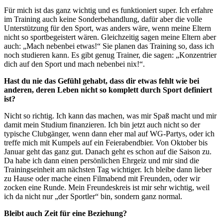
Für mich ist das ganz wichtig und es funktioniert super. Ich erfahre
im Training auch keine Sonderbehandlung, dafür aber die volle
Unterstützung für den Sport, was anders wäre, wenn meine Eltern
nicht so sportbegeistert wären. Gleichzeitig sagen meine Eltern aber
auch: „Mach nebenbei etwas!“ Sie planen das Training so, dass ich
noch studieren kann. Es gibt genug Trainer, die sagen: „Konzentrier
dich auf den Sport und mach nebenbei nix!“.
Hast du nie das Gefühl gehabt, dass dir etwas fehlt wie bei
anderen, deren Leben nicht so komplett durch Sport definiert
ist?
Nicht so richtig. Ich kann das machen, was mir Spaß macht und mir
damit mein Studium finanzieren. Ich bin jetzt auch nicht so der
typische Clubgänger, wenn dann eher mal auf WG-Partys, oder ich
treffe mich mit Kumpels auf ein Feierabendbier. Von Oktober bis
Januar geht das ganz gut. Danach geht es schon auf die Saison zu.
Da habe ich dann einen persönlichen Ehrgeiz und mir sind die
Trainingseinheit am nächsten Tag wichtiger. Ich bleibe dann lieber
zu Hause oder mache einen Filmabend mit Freunden, oder wir
zocken eine Runde. Mein Freundeskreis ist mir sehr wichtig, weil
ich da nicht nur „der Sportler“ bin, sondern ganz normal.
Bleibt auch Zeit für eine Beziehung?