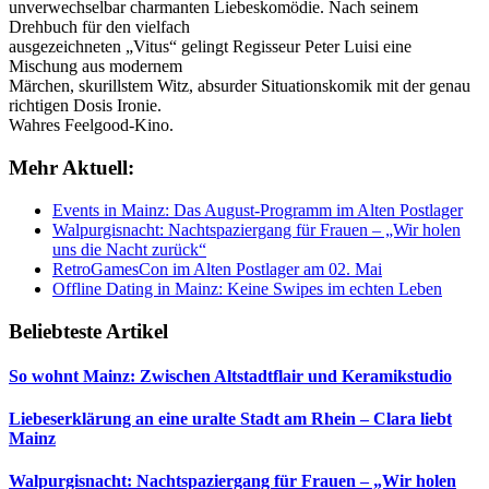
unverwechselbar charmanten Liebeskomödie. Nach seinem
Drehbuch für den vielfach
ausgezeichneten „Vitus“ gelingt Regisseur Peter Luisi eine
Mischung aus modernem
Märchen, skurillstem Witz, absurder Situationskomik mit der genau
richtigen Dosis Ironie.
Wahres Feelgood-Kino.
Mehr Aktuell:
Events in Mainz: Das August-Programm im Alten Postlager
Walpurgisnacht: Nachtspaziergang für Frauen – „Wir holen
uns die Nacht zurück“
RetroGamesCon im Alten Postlager am 02. Mai
Offline Dating in Mainz: Keine Swipes im echten Leben
Beliebteste Artikel
So wohnt Mainz: Zwischen Altstadtflair und Keramikstudio
Liebeserklärung an eine uralte Stadt am Rhein – Clara liebt
Mainz
Walpurgisnacht: Nachtspaziergang für Frauen – „Wir holen