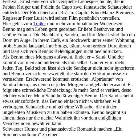
Festival. Er ist eine verrückt-verspielte Liebesgeschichte, die in
Fabian Krüger und Frölein da Capo zwei fantastische Schauspieler
entdeckt. Der Film feiert am 23.7. im Capitol Kino Mainz Premiere.
Regisseur Peter Luisi wird seinen Film persönlich vorstellen.
Hier gehts zum
Trailer
und mehr zum Inhalt unter Weiterlesen …
Benno mag sein Leben gern geordnet. Er liebt Beethoven und
schöne Frauen. Die Nachbarin, Sandra, und ihre Musik sind ihm ein
Dorn im Auge. In ihrem Café, ein Stockwerk unter seiner Wohnung,
probt Sandra lautstark ihre Songs, träumt vom großen Durchbruch
und lässt sich von Bennos Beleidigungen nicht beeindrucken.
Als Benno eines Morgens aufwacht, findet er – Sand. Und der
kommt von niemand anderem als ihm selbst. Und er wird mehr.
Jeden Tag. Bald schon lässt sich die Sandspur nicht mehr ignorieren
und Benno versucht verzweifelt, die skurrilen Vorkommnisse zu
vertuschen. Erschwerend kommen erotische „Alpträume“ von
Sandra hinzu, aus denen er jeden Morgen sandgebadet erwacht. Es
folgt eine schreckliche Entdeckung: Je mehr Sand er verliert, desto
leichter wird er. Mehr Sand heißt weniger Benno. Der Sand scheint
etwas einzufordern, das Benno einfach nicht wahrhaben will –
verborgene Sehnsüchte und geheime Wünsche, die mit der
ungeliebten Musikerin zu tun haben könnten. Benno beginnt zu
ahnen, dass nur die nackte Wahrheit ihn vor dem endgültigen
Verschwinden bewahren kann.
Schwarzer Humor und phantasievolle Romantik machen „Ein
Sommersandtraum“ zu einer