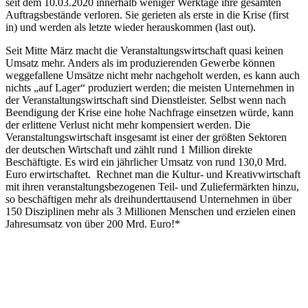
seit dem 10.03.2020 innerhalb weniger Werktage ihre gesamten
Auftragsbestände verloren. Sie gerieten als erste in die Krise (first
in) und werden als letzte wieder herauskommen (last out).
Seit Mitte März macht die Veranstaltungswirtschaft quasi keinen
Umsatz mehr. Anders als im produzierenden Gewerbe können
weggefallene Umsätze nicht mehr nachgeholt werden, es kann auch
nichts „auf Lager“ produziert werden; die meisten Unternehmen in
der Veranstaltungswirtschaft sind Dienstleister. Selbst wenn nach
Beendigung der Krise eine hohe Nachfrage einsetzen würde, kann
der erlittene Verlust nicht mehr kompensiert werden. Die
Veranstaltungswirtschaft insgesamt ist einer der größten Sektoren
der deutschen Wirtschaft und zählt rund 1 Million direkte
Beschäftigte. Es wird ein jährlicher Umsatz von rund 130,0 Mrd.
Euro erwirtschaftet. Rechnet man die Kultur- und Kreativwirtschaft
mit ihren veranstaltungsbezogenen Teil- und Zuliefermärkten hinzu,
so beschäftigen mehr als dreihunderttausend Unternehmen in über
150 Disziplinen mehr als 3 Millionen Menschen und erzielen einen
Jahresumsatz von über 200 Mrd. Euro!*