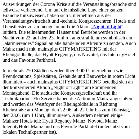
Auswirkungen der Corona-Krise auf die Veranstaltungsbranche sind
teilweise verheerend. Um auf die missliche Lage einer ganzen
Branche hinzuweisen, haben sich Unternehmen aus der
Veranstaltungswirtschaft und -technik, Kongresszentren, Hotels und
Dienstleister zusammengetan und die Aktion „
Night of Light
“
initiiert. Die teilnehmenden Häuser und Betriebe werden in der
Nacht vom 22. auf den 23. Juni rot angestrahlt, um symbolisch ein
„alarmierendes“ Signal an alle handelnden Akteure zu senden. Auch
Mainz macht mit: mainzplus CITYMARKETING mit der
Rheingoldhalle, das Hyatt Regency, das Novotel, das IntercityHotel
und das Favorite Parkhotel.
In mehr als 250 Städten werden über 3.000 Unternehmen wie
Eventlocations, Spielstätten, Gebäude und Bauwerke in rotem Licht
illuminiert – auch mainzplus CITYMARKETING beteiligt sich an
der konzertierten Aktion „Night of Light“ am kommenden
Montagabend. Die städtische Kongressgesellschaft und ihr
Technikpartner Flo Service haben die Aktion in Mainz angestoßen
und werden das Westfoyer der Rheingoldhalle in Richtung
Rheinstraße am Montag, den 22.06. ab 22 Uhr bis zum Dienstag,
den 23.6. (um 1 Uhr), illuminieren. Außerdem nehmen einige
Mainzer Hotels teil: Hyatt Regency Mainz, Novotel Mainz,
IntercityHotel Mainz und das Favorite Parkhotel (unterstützt vom
lokalen Technikpartner bst).