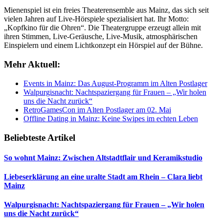
Mienenspiel ist ein freies Theaterensemble aus Mainz, das sich seit
vielen Jahren auf Live-Hörspiele spezialisiert hat. Ihr Motto:
„Kopfkino für die Ohren“. Die Theatergruppe erzeugt allein mit
ihren Stimmen, Live-Geräusche, Live-Musik, atmosphärischen
Einspielern und einem Lichtkonzept ein Hörspiel auf der Bühne.
Mehr Aktuell:
Events in Mainz: Das August-Programm im Alten Postlager
Walpurgisnacht: Nachtspaziergang für Frauen – „Wir holen
uns die Nacht zurück“
RetroGamesCon im Alten Postlager am 02. Mai
Offline Dating in Mainz: Keine Swipes im echten Leben
Beliebteste Artikel
So wohnt Mainz: Zwischen Altstadtflair und Keramikstudio
Liebeserklärung an eine uralte Stadt am Rhein – Clara liebt
Mainz
Walpurgisnacht: Nachtspaziergang für Frauen – „Wir holen
uns die Nacht zurück“