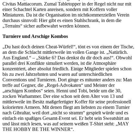
Civitas Mattiacorum. Zumal Tabletopper in der Regel nicht nur mit
einer Schachtel Karten anreisen, sondern mit Koffern voller
Miniaturen. Da ist die Organisation im nichtkommerziellen Verein
durchaus sinnvoll: Hier gibt es einen Stahlschrank, in dem die
„Terrains“ sicher aufbewahrt werden können.
Turniere und Arschige Kombos
„Du hast doch deinen Cheat-Würfel!“, tönt es von einem der Tische,
an dem die Schlacht mittlerweile im vollen Gange ist. „Natürlich.
Aus England.“ – „Stärke 6? Das denkst du dir doch aus!“. Obwohl
parallel drei Konflikte simuliert werden, ist die Atmosphäre
konzentriert, aber absolut friedlich. Einige Mitglieder spielen schon
bis zu zwei Jahrzehnten und waren auf unterschiedlichen
Conventions und Turnieren. Dort ginge es mitunter anders zu: Man
treffe auf Gegner, die „Regel-Advokaten“ und Meister der
„arschigen Kombos“ seien. Henni und Tobi, beide um die 30,
zocken Warhammer. Der eine schon seit dem Alter von 13 und
mittlerweile im Besitz maßgefertigter Koffer für seine professionell
kolorierten Armeen. Mit denen fliegt am liebsten zu einem Turnier
nach Gibraltar, weil dort „nicht so stramm“ gespielt würde und es
einfach ein spaßiges Gesamt-Event sei. Er hebt sein Sweatshirt an
und lässt mich lesen, was auf seinem weißen T-Shirt steht: „MAY
THE HOBBY BE THE WINNER“.