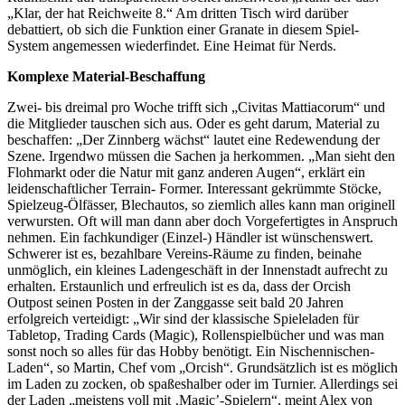
„Klar, der hat Reichweite 8.“ Am dritten Tisch wird darüber
debattiert, ob sich die Funktion einer Granate in diesem Spiel-
System angemessen wiederfindet. Eine Heimat für Nerds.
Komplexe Material-Beschaffung
Zwei- bis dreimal pro Woche trifft sich „Civitas Mattiacorum“ und
die Mitglieder tauschen sich aus. Oder es geht darum, Material zu
beschaffen: „Der Zinnberg wächst“ lautet eine Redewendung der
Szene. Irgendwo müssen die Sachen ja herkommen. „Man sieht den
Flohmarkt oder die Natur mit ganz anderen Augen“, erklärt ein
leidenschaftlicher Terrain- Former. Interessant gekrümmte Stöcke,
Spielzeug-Ölfässer, Blechautos, so ziemlich alles kann man originell
verwursten. Oft will man dann aber doch Vorgefertigtes in Anspruch
nehmen. Ein fachkundiger (Einzel-) Händler ist wünschenswert.
Schwerer ist es, bezahlbare Vereins-Räume zu finden, beinahe
unmöglich, ein kleines Ladengeschäft in der Innenstadt aufrecht zu
erhalten. Erstaunlich und erfreulich ist es da, dass der Orcish
Outpost seinen Posten in der Zanggasse seit bald 20 Jahren
erfolgreich verteidigt: „Wir sind der klassische Spieleladen für
Tabletop, Trading Cards (Magic), Rollenspielbücher und was man
sonst noch so alles für das Hobby benötigt. Ein Nischennischen-
Laden“, so Martin, Chef vom „Orcish“. Grundsätzlich ist es möglich
im Laden zu zocken, ob spaßeshalber oder im Turnier. Allerdings sei
der Laden „meistens voll mit ‚Magic’-Spielern“, meint Alex von