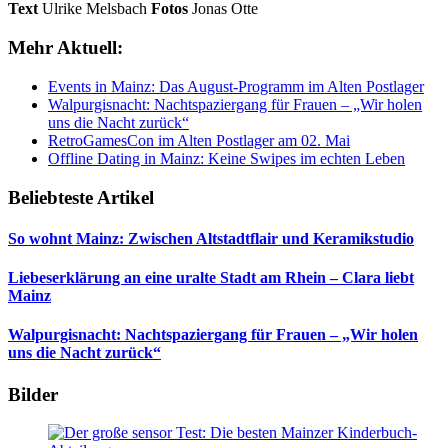
Text
Ulrike Melsbach
Fotos
Jonas Otte
Mehr Aktuell:
Events in Mainz: Das August-Programm im Alten Postlager
Walpurgisnacht: Nachtspaziergang für Frauen – „Wir holen
uns die Nacht zurück“
RetroGamesCon im Alten Postlager am 02. Mai
Offline Dating in Mainz: Keine Swipes im echten Leben
Beliebteste Artikel
So wohnt Mainz: Zwischen Altstadtflair und Keramikstudio
Liebeserklärung an eine uralte Stadt am Rhein – Clara liebt
Mainz
Walpurgisnacht: Nachtspaziergang für Frauen – „Wir holen
uns die Nacht zurück“
Bilder