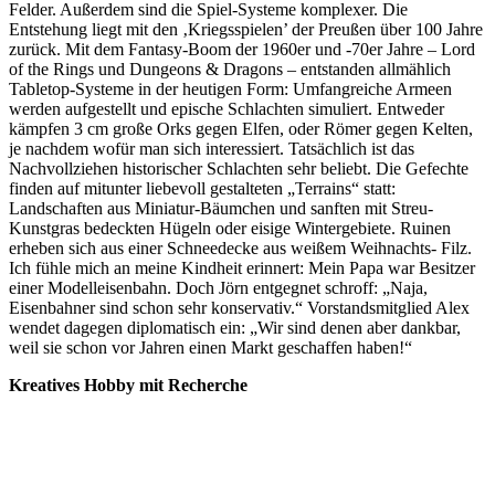
Felder. Außerdem sind die Spiel-Systeme komplexer. Die
Entstehung liegt mit den ‚Kriegsspielen’ der Preußen über 100 Jahre
zurück. Mit dem Fantasy-Boom der 1960er und -70er Jahre – Lord
of the Rings und Dungeons & Dragons – entstanden allmählich
Tabletop-Systeme in der heutigen Form: Umfangreiche Armeen
werden aufgestellt und epische Schlachten simuliert. Entweder
kämpfen 3 cm große Orks gegen Elfen, oder Römer gegen Kelten,
je nachdem wofür man sich interessiert. Tatsächlich ist das
Nachvollziehen historischer Schlachten sehr beliebt. Die Gefechte
finden auf mitunter liebevoll gestalteten „Terrains“ statt:
Landschaften aus Miniatur-Bäumchen und sanften mit Streu-
Kunstgras bedeckten Hügeln oder eisige Wintergebiete. Ruinen
erheben sich aus einer Schneedecke aus weißem Weihnachts- Filz.
Ich fühle mich an meine Kindheit erinnert: Mein Papa war Besitzer
einer Modelleisenbahn. Doch Jörn entgegnet schroff: „Naja,
Eisenbahner sind schon sehr konservativ.“ Vorstandsmitglied Alex
wendet dagegen diplomatisch ein: „Wir sind denen aber dankbar,
weil sie schon vor Jahren einen Markt geschaffen haben!“
Kreatives Hobby mit Recherche