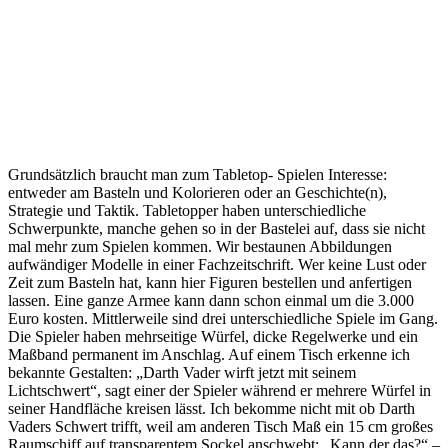
Grundsätzlich braucht man zum Tabletop- Spielen Interesse:
entweder am Basteln und Kolorieren oder an Geschichte(n),
Strategie und Taktik. Tabletopper haben unterschiedliche
Schwerpunkte, manche gehen so in der Bastelei auf, dass sie nicht
mal mehr zum Spielen kommen. Wir bestaunen Abbildungen
aufwändiger Modelle in einer Fachzeitschrift. Wer keine Lust oder
Zeit zum Basteln hat, kann hier Figuren bestellen und anfertigen
lassen. Eine ganze Armee kann dann schon einmal um die 3.000
Euro kosten. Mittlerweile sind drei unterschiedliche Spiele im Gang.
Die Spieler haben mehrseitige Würfel, dicke Regelwerke und ein
Maßband permanent im Anschlag. Auf einem Tisch erkenne ich
bekannte Gestalten: „Darth Vader wirft jetzt mit seinem
Lichtschwert“, sagt einer der Spieler während er mehrere Würfel in
seiner Handfläche kreisen lässt. Ich bekomme nicht mit ob Darth
Vaders Schwert trifft, weil am anderen Tisch Maß ein 15 cm großes
Raumschiff auf transparentem Sockel anschwebt: „Kann der das?“ –