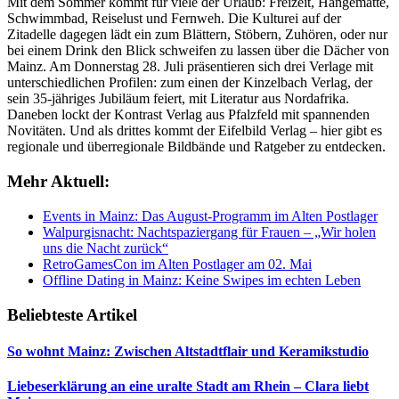
Mit dem Sommer kommt für viele der Urlaub: Freizeit, Hängematte,
Schwimmbad, Reiselust und Fernweh. Die Kulturei auf der
Zitadelle dagegen lädt ein zum Blättern, Stöbern, Zuhören, oder nur
bei einem Drink den Blick schweifen zu lassen über die Dächer von
Mainz. Am Donnerstag 28. Juli präsentieren sich drei Verlage mit
unterschiedlichen Profilen: zum einen der Kinzelbach Verlag, der
sein 35-jähriges Jubiläum feiert, mit Literatur aus Nordafrika.
Daneben lockt der Kontrast Verlag aus Pfalzfeld mit spannenden
Novitäten. Und als drittes kommt der Eifelbild Verlag – hier gibt es
regionale und überregionale Bildbände und Ratgeber zu entdecken.
Mehr Aktuell:
Events in Mainz: Das August-Programm im Alten Postlager
Walpurgisnacht: Nachtspaziergang für Frauen – „Wir holen
uns die Nacht zurück“
RetroGamesCon im Alten Postlager am 02. Mai
Offline Dating in Mainz: Keine Swipes im echten Leben
Beliebteste Artikel
So wohnt Mainz: Zwischen Altstadtflair und Keramikstudio
Liebeserklärung an eine uralte Stadt am Rhein – Clara liebt