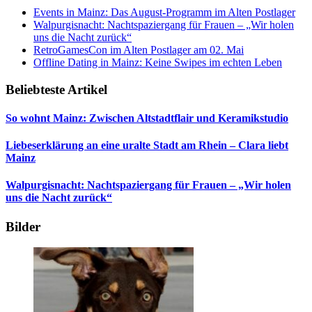
Events in Mainz: Das August-Programm im Alten Postlager
Walpurgisnacht: Nachtspaziergang für Frauen – „Wir holen
uns die Nacht zurück“
RetroGamesCon im Alten Postlager am 02. Mai
Offline Dating in Mainz: Keine Swipes im echten Leben
Beliebteste Artikel
So wohnt Mainz: Zwischen Altstadtflair und Keramikstudio
Liebeserklärung an eine uralte Stadt am Rhein – Clara liebt
Mainz
Walpurgisnacht: Nachtspaziergang für Frauen – „Wir holen
uns die Nacht zurück“
Bilder