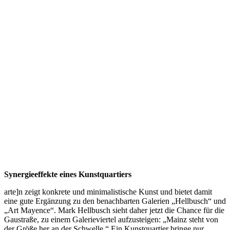
Synergieeffekte eines Kunstquartiers
arte]n zeigt konkrete und minimalistische Kunst und bietet damit
eine gute Ergänzung zu den benachbarten Galerien „Hellbusch“ und
„Art Mayence“. Mark Hellbusch sieht daher jetzt die Chance für die
Gaustraße, zu einem Galerieviertel aufzusteigen: „Mainz steht von
der Größe her an der Schwelle.“ Ein Kunstquartier bringe nur