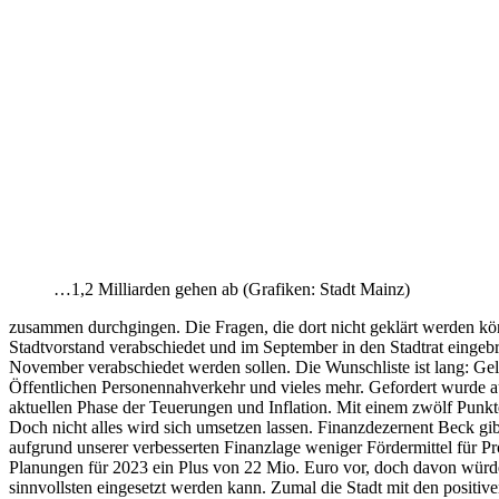
…1,2 Milliarden gehen ab (Grafiken: Stadt Mainz)
zusammen durchgingen. Die Fragen, die dort nicht geklärt werden k
Stadtvorstand verabschiedet und im September in den Stadtrat eing
November verabschiedet werden sollen. Die Wunschliste ist lang: Geld
Öffentlichen Personennahverkehr und vieles mehr. Gefordert wurde a
aktuellen Phase der Teuerungen und Inflation. Mit einem zwölf Punk
Doch nicht alles wird sich umsetzen lassen. Finanzdezernent Beck gi
aufgrund unserer verbesserten Finanzlage weniger Fördermittel für P
Planungen für 2023 ein Plus von 22 Mio. Euro vor, doch davon würde
sinnvollsten eingesetzt werden kann. Zumal die Stadt mit den positi