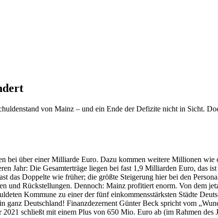
ndert
chuldenstand von Mainz – und ein Ende der Defizite nicht in Sicht. 
bei über einer Milliarde Euro. Dazu kommen weitere Millionen wie die
n Jahr: Die Gesamterträge liegen bei fast 1,9 Milliarden Euro, das ist
st das Doppelte wie früher; die größte Steigerung hier bei den Pers
fekten und Rückstellungen. Dennoch: Mainz profitiert enorm. Von dem 
chuldeten Kommune zu einer der fünf einkommensstärksten Städte Deut
n ganz Deutschland! Finanzdezernent Günter Beck spricht vom „Wunder
r 2021 schließt mit einem Plus von 650 Mio. Euro ab (im Rahmen des 