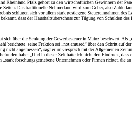
Land Rheinland-Pfalz gehört zu den wirtschaftlichen Gewinnern der P
ie Seiten: Das traditionelle Nehmerland wird zum Geber, also Zahlerla
ebnis schlugen sich vor allem stark gestiegene Steuereinnahmen des Lan
 bekannt, dass der Haushaltsüberschuss zur Tilgung von Schulden des 
hat sich über die Senkung der Gewerbesteuer in Mainz beschwert. Als 
 berichtete, seine Fraktion sei „not amused“ über den Schritt auf d
g nicht angemessen“, sagt er im Gespräch mit der Allgemeinen Zeitung.
z befunden habe: „Und in dieser Zeit hatte ich nicht den Eindruck, dass
an „stark forschungsgetriebene Unternehmen oder Firmen richtet, die 