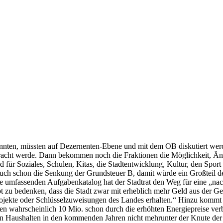
önnten, müssten auf Dezernenten-Ebene und mit dem OB diskutiert we
ebracht werde. Dann bekommen noch die Fraktionen die Möglichkeit, Än
 für Soziales, Schulen, Kitas, die Stadtentwicklung, Kultur, den Sport
uch schon die Senkung der Grundsteuer B, damit würde ein Großteil de
te umfassenden Aufgabenkatalog hat der Stadtrat den Weg für eine „nac
bt zu bedenken, dass die Stadt zwar mit erheblich mehr Geld aus der 
rojekte oder Schlüsselzuweisungen des Landes erhalten.“ Hinzu kommt 
n wahrscheinlich 10 Mio. schon durch die erhöhten Energiepreise ver
ven Haushalten in den kommenden Jahren nicht mehrunter der Knute der