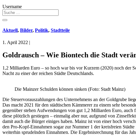
Username
Aktuell
,
Bilder
,
Politik
,
Stadtteile
1. April 2022
|
Goldrausch – Wie Biontech die Stadt verä
1,2 Milliarden Euro – so hoch war bis vor Kurzem (2020) noch der S
Nacht zu einer der reichen Städte Deutschlands.
Die Mainzer Schulden können sinken (Foto: Stadt Mainz)
Die Steuervorauszahlungen des Unternehmens an der Goldgrube liegen 
Das macht 2021 für den städtischen Kämmerer zu einem sehr besondere
gegenüber stehen Aufwendungen von gut 1,2 Milliarden Euro, auch fa
diese plötzlich gestiegen – einmalig aber nur, aufgrund von Zinsef
damit auch die Bürger einiges haben. Mainz ist von einer hoch vers
den Pro-Kopf-Einnahmen sogar zur Nummer 1 der kreisfreien Städte i
weiterhin sprudelnden Einnahmen. Die Ergebnisrechnung für das Jah