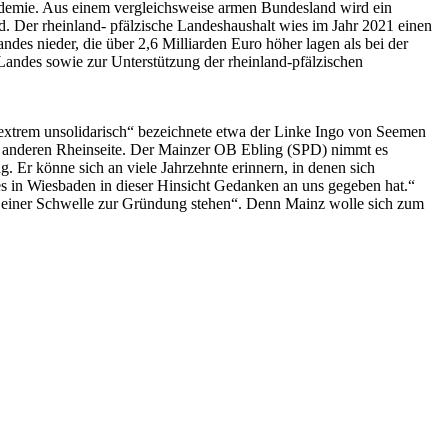
andemie. Aus einem vergleichsweise armen Bundesland wird ein
nd. Der rheinland- pfälzische Landeshaushalt wies im Jahr 2021 einen
des nieder, die über 2,6 Milliarden Euro höher lagen als bei der
Landes sowie zur Unterstützung der rheinland-pfälzischen
„extrem unsolidarisch“ bezeichnete etwa der Linke Ingo von Seemen
er anderen Rheinseite. Der Mainzer OB Ebling (SPD) nimmt es
 Er könne sich an viele Jahrzehnte erinnern, in denen sich
 es in Wiesbaden in dieser Hinsicht Gedanken an uns gegeben hat.“
an einer Schwelle zur Gründung stehen“. Denn Mainz wolle sich zum