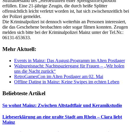
Straftatbestand des „Herbeiführen einer Sprengstoffexplosion“
erfüllen. Eine 21-jährige Zeugin, die durch heiße Splitter
offensichtlich leicht verletzt worden ist, hat sich zwischenzeitlich bei
der Polizei gemeldet.
Die Kriminalpolizei ist dennoch weiterhin an Personen interessiert,
die das Geschehene beobachten oder sogar filmen konnten. Zeugen
melden sich bitte bei der Kriminalpolizei Mainz unter der Tel.Nr.:
06131-653633.
Mehr Aktuell:
Events in Mainz: Das August-Programm im Alten Postlager
Walpurgisnacht: Nachtspaziergang für Frauen – „Wir holen
uns die Nacht zurück“
RetroGamesCon im Alten Postlager am 02. Mai
Offline Dating in Mainz: Keine Swipes im echten Leben
Beliebteste Artikel
So wohnt Mainz: Zwischen Altstadtflair und Keramikstudio
Liebeserklärung an eine uralte Stadt am Rhein – Clara liebt
Mainz