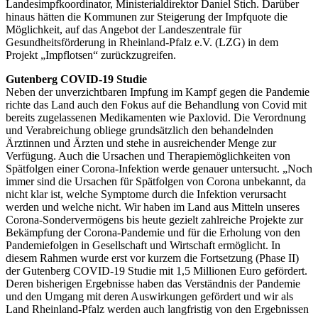
Landesimpfkoordinator, Ministerialdirektor Daniel Stich. Darüber
hinaus hätten die Kommunen zur Steigerung der Impfquote die
Möglichkeit, auf das Angebot der Landeszentrale für
Gesundheitsförderung in Rheinland-Pfalz e.V. (LZG) in dem
Projekt „Impflotsen“ zurückzugreifen.
Gutenberg COVID-19 Studie
Neben der unverzichtbaren Impfung im Kampf gegen die Pandemie
richte das Land auch den Fokus auf die Behandlung von Covid mit
bereits zugelassenen Medikamenten wie Paxlovid. Die Verordnung
und Verabreichung obliege grundsätzlich den behandelnden
Ärztinnen und Ärzten und stehe in ausreichender Menge zur
Verfügung. Auch die Ursachen und Therapiemöglichkeiten von
Spätfolgen einer Corona-Infektion werde genauer untersucht. „Noch
immer sind die Ursachen für Spätfolgen von Corona unbekannt, da
nicht klar ist, welche Symptome durch die Infektion verursacht
werden und welche nicht. Wir haben im Land aus Mitteln unseres
Corona-Sondervermögens bis heute gezielt zahlreiche Projekte zur
Bekämpfung der Corona-Pandemie und für die Erholung von den
Pandemiefolgen in Gesellschaft und Wirtschaft ermöglicht. In
diesem Rahmen wurde erst vor kurzem die Fortsetzung (Phase II)
der Gutenberg COVID-19 Studie mit 1,5 Millionen Euro gefördert.
Deren bisherigen Ergebnisse haben das Verständnis der Pandemie
und den Umgang mit deren Auswirkungen gefördert und wir als
Land Rheinland-Pfalz werden auch langfristig von den Ergebnissen