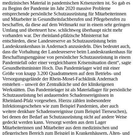
medizinisches Material in pandemischen Krisenzeiten ist. So gab es
zu Beginn der Pandemie im Jahr 2020 massive Probleme
entsprechende persönliche Schutzausrüstung für Mitarbeiterinnen
und Mitarbeiter in Gesundheitsfachberufen und Pflegeberufen zu
beschaffen, da diese auf dem Weltmarkt nur in einem sehr geringen
Umfang und überteuert bzw. schlichtweg überhaupt nicht mehr
vorhanden war. Der rheinland-pfälzische Ministerrat hat
entschieden, diese Landesreserve an Schutzausrüstung beim
Landeskrankenhaus in Andernach anzusiedeln. Dies bedeutet auch,
dass die Vorhaltung der Landesreserve beim Landeskrankenhaus für
Beschaffungsengpässe von persönlicher Schutzausrüstung in einem
Pandemiefall oder einer vergleichbaren Krisensituation dient“, sagte
Gesundheitsminister Hoch. Das Pandemielager wird mit einer
Größe von knapp 3.200 Quadratmetern auf dem Betriebs- und
Versorgungsgelände der Rhein-Mosel-Fachklinik Andernach
entstehen – unweit der Zentralküche und der klinikeigenen
Werkstätten. Das Pandemielager ist als Materiallager für persönliche
Schutzausrüstung bei andauernden Schadensereignissen in
Rheinland-Pfalz vorgesehen. Hierzu zählen insbesondere
Infektionsgeschehen wie zum Beispiel Pandemien, aber auch
weitere denkbare Schadensereignisse (zum Beispiel Tierseuchen),
bei denen der Bedarf an Schutzausrüstung nicht auf andere Weise
gedeckt werden kann. Versorgt werden aus dem Lager
Mitarbeiterinnen und Mitarbeiter aus dem medizinischen und
pflegerischen Bereich zum Beispiel in Krankenhäusern, Alten- und