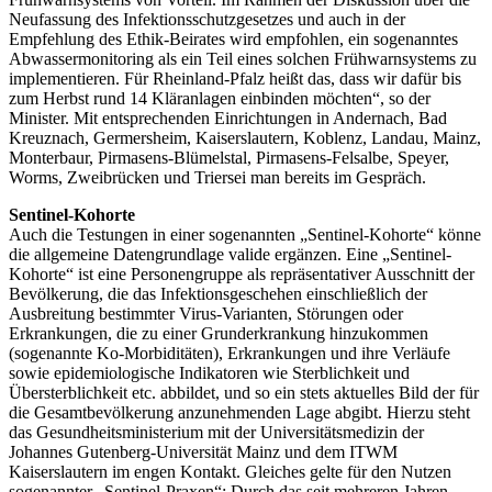
Neufassung des Infektionsschutzgesetzes und auch in der
Empfehlung des Ethik-Beirates wird empfohlen, ein sogenanntes
Abwassermonitoring als ein Teil eines solchen Frühwarnsystems zu
implementieren. Für Rheinland-Pfalz heißt das, dass wir dafür bis
zum Herbst rund 14 Kläranlagen einbinden möchten“, so der
Minister. Mit entsprechenden Einrichtungen in Andernach, Bad
Kreuznach, Germersheim, Kaiserslautern, Koblenz, Landau, Mainz,
Monterbaur, Pirmasens-Blümelstal, Pirmasens-Felsalbe, Speyer,
Worms, Zweibrücken und Triersei man bereits im Gespräch.
Sentinel-Kohorte
Auch die Testungen in einer sogenannten „Sentinel-Kohorte“ könne
die allgemeine Datengrundlage valide ergänzen. Eine „Sentinel-
Kohorte“ ist eine Personengruppe als repräsentativer Ausschnitt der
Bevölkerung, die das Infektionsgeschehen einschließlich der
Ausbreitung bestimmter Virus-Varianten, Störungen oder
Erkrankungen, die zu einer Grunderkrankung hinzukommen
(sogenannte Ko-Morbiditäten), Erkrankungen und ihre Verläufe
sowie epidemiologische Indikatoren wie Sterblichkeit und
Übersterblichkeit etc. abbildet, und so ein stets aktuelles Bild der für
die Gesamtbevölkerung anzunehmenden Lage abgibt. Hierzu steht
das Gesundheitsministerium mit der Universitätsmedizin der
Johannes Gutenberg-Universität Mainz und dem ITWM
Kaiserslautern im engen Kontakt. Gleiches gelte für den Nutzen
sogenannter „Sentinel-Praxen“: Durch das seit mehreren Jahren