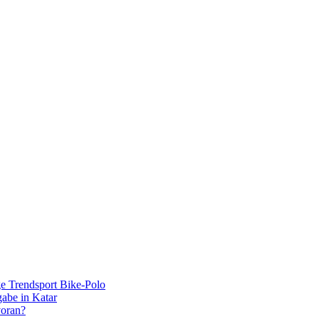
ge Trendsport Bike-Polo
gabe in Katar
voran?