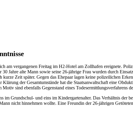
nntnisse
ich am vergangenen Freitag im H2-Hotel am Zollhafen ereignete. Polize
0 Jahre alte Mann sowie seine 26-jährige Frau wurden durch Einsatzkr
och kurze Zeit später. Gegen das Ehepaar lagen keine polizeilichen Erke
Zur Klärung der Gesamtumstände hat die Staatsanwaltschaft eine Obdukti
 Motiv sind ebenfalls Gegenstand eines Todesermittlungsverfahrens d
ins im Grundschul- und eins im Kindergartenalter. Das Verhältnis der 
r Mann nicht hinnehmen wollte. Eine Freundin der 26-jährigen Getötet