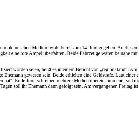
dem moldauischen Medium wohl bereits am 14. Juni gegeben. An diesem T
keit eine rote Ampel überfahren. Beide Fahrzeuge wären beinahe mit a
entifiziert worden seien, heißt es in einem Bericht von „regional.md“. A
rige Ehemann gewesen sein. Beide erhielten eine Geldstrafe. Laut ein
lagen hat“. Ende Juni, schreiben mehrere Medien übereinstimmend, soll 
n Tagen soll ihr Ehemann dann gefolgt sein. Am vergangenen Freitag i