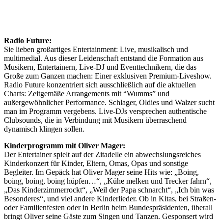
Radio Future:
Sie lieben großartiges Entertainment: Live, musikalisch und
multimedial. Aus dieser Leidenschaft entstand die Formation aus
Musikern, Entertainern, Live-DJ und Eventtechnikern, die das
Große zum Ganzen machen: Einer exklusiven Premium-Liveshow.
Radio Future konzentriert sich ausschließlich auf die aktuellen
Charts: Zeitgemäße Arrangements mit “Wumms” und
außergewöhnlicher Performance. Schlager, Oldies und Walzer sucht
man im Programm vergebens. Live-DJs versprechen authentische
Clubsounds, die in Verbindung mit Musikern überraschend
dynamisch klingen sollen.
Kinderprogramm mit Oliver Mager:
Der Entertainer spielt auf der Zitadelle ein abwechslungsreiches
Kinderkonzert für Kinder, Eltern, Omas, Opas und sonstige
Begleiter. Im Gepäck hat Oliver Mager seine Hits wie: „Boing,
boing, boing, boing hüpfen…“, „Kühe melken und Trecker fahrn“,
„Das Kinderzimmerrockt“, „Weil der Papa schnarcht“, „Ich bin was
Besonderes“, und viel andere Kinderlieder. Ob in Kitas, bei Straßen-
oder Familienfesten oder in Berlin beim Bundespräsidenten, überall
bringt Oliver seine Gäste zum Singen und Tanzen. Gesponsert wird