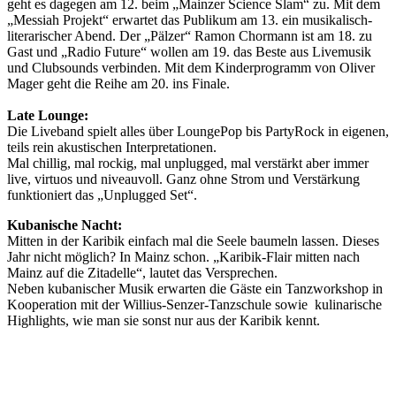
geht es dagegen am 12. beim „Mainzer Science Slam“ zu. Mit dem
„Messiah Projekt“ erwartet das Publikum am 13. ein musikalisch-
literarischer Abend. Der „Pälzer“ Ramon Chormann ist am 18. zu
Gast und „Radio Future“ wollen am 19. das Beste aus Livemusik
und Clubsounds verbinden. Mit dem Kinderprogramm von Oliver
Mager geht die Reihe am 20. ins Finale.
Late Lounge:
Die Liveband spielt alles über LoungePop bis PartyRock in eigenen,
teils rein akustischen Interpretationen.
Mal chillig, mal rockig, mal unplugged, mal verstärkt aber immer
live, virtuos und niveauvoll. Ganz ohne Strom und Verstärkung
funktioniert das „Unplugged Set“.
Kubanische Nacht:
Mitten in der Karibik einfach mal die Seele baumeln lassen. Dieses
Jahr nicht möglich? In Mainz schon. „Karibik-Flair mitten nach
Mainz auf die Zitadelle“, lautet das Versprechen.
Neben kubanischer Musik erwarten die Gäste ein Tanzworkshop in
Kooperation mit der Willius-Senzer-Tanzschule sowie kulinarische
Highlights, wie man sie sonst nur aus der Karibik kennt.