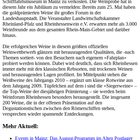
Schifffahrtsmuseum in Mainz zu verkosten. Die Weinprobe hat in
diesem Jahr ein Jubiläum zu vermelden: Bereits zum 25. Mal haben
die goldprämierten Weine ihr großes Forum in der
Landeshauptstadt. Die Veranstalter Landwirtschaftskammer
Rheinland-Pfalz und Rheinhessenwein e.V. erwarten mehr als 3.000
Weinfreunde aus dem gesamten Rhein-Main-Gebiet und darüber
hinaus.
Die erfolgreichen Weine in diesem größten offiziellen
Weinwettbewerb glänzen mit herausragenden Qualitäten, die -nach
Themen sortiert- von den Besuchern nach eigenem »Fahrplan«
probiert werden können. Dabei wird deutlich, dass sich Rheinhessen
immer mehr mit den klassischen Rebsorten, mit trockenen Weinen
und herausragenden Lagen profiliert. Im Mittelpunkt stehen die
Weißweine des Jahrgangs 2010 – ergänzt um klasse Rotweine aus
dem Jahrgang 2009. Tüpfelchen auf dem i sind die »Siegerweine« –
die Top-Weine der diesjährigen Prämierung – sie werden beim
Weinforum Rheinhessen besonders herausgestellt. Die insgesamt
200 Weine, die in der offenen Präsentation auf den
Degustationstischen zwischen den Römerschiffen stehen,
versprechen wieder spannende Entdeckungen.
Mehr Aktuell:
Events in Mainz: Das August-Programm im Alten Postlager