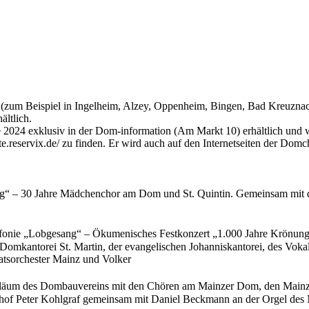
on (zum Beispiel in Ingelheim, Alzey, Oppenheim, Bingen, Bad Kreuznac
ältlich.
24 exklusiv in der Dom-information (Am Markt 10) erhältlich und we
rte.reservix.de/ zu finden. Er wird auch auf den Internetseiten der Do
sing“ – 30 Jahre Mädchenchor am Dom und St. Quintin. Gemeinsam mi
nfonie „Lobgesang“ – Ökumenisches Festkonzert „1.000 Jahre Krönung 
 Domkantorei St. Martin, der evangelischen Johanniskantorei, des V
tsorchester Mainz und Volker
biläum des Dombauvereins mit den Chören am Mainzer Dom, den Main
chof Peter Kohlgraf gemeinsam mit Daniel Beckmann an der Orgel des 