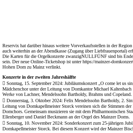
Reservix hat darüber hinaus weitere Vorverkaufsstellen in der Regi
auch weiterhin an der Abendkasse (Zugang über Liebfrauenportal) erh
Die Karten für die Orgelkonzerte zwanzigNULLFÜNF sind bis Ende 20
sein. Der neue Online-Ticketshop ist unter https://mainzer-domkonze
Hohen Dom zu Mainz verlinkt.
Konzerte in der zweiten Jahreshälfte
 Sonntag, 15. September 2024: Jubiläumskonzert „O come let us 
Mädchenchor unter der Leitung von Domkantor Michael Kaltenbach
Werke von Lachner, Mendelssohn Bartholdy, Brahms und Copeland.
 Donnerstag, 3. Oktober 2024: Felix Mendelssohn Bartholdy, 2. Si
Leitung von Domkapellmeister Storck vereinen sich die Stimmen der
Domchors. Gemeinsam musizieren sie mit dem Philharmonischen Staa
Ellenberger und Daniel Beckmann an der Orgel des Mainzer Doms.
 Sonntag, 10. November 2024: Sonderkonzert zum 25-jährigen Ju
Domkapellmeister Storck. Bei diesem Konzert wird der Mainzer Bis