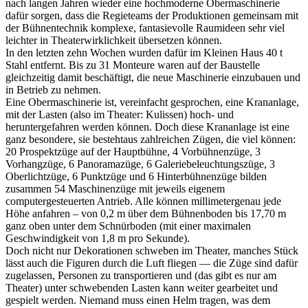
nach langen Jahren wieder eine hochmoderne Obermaschinerie
dafür sorgen, dass die Regieteams der Produktionen gemeinsam mit
der Bühnentechnik komplexe, fantasievolle Raumideen sehr viel
leichter in Theaterwirklichkeit übersetzen können.
In den letzten zehn Wochen wurden dafür im Kleinen Haus 40 t
Stahl entfernt. Bis zu 31 Monteure waren auf der Baustelle
gleichzeitig damit beschäftigt, die neue Maschinerie einzubauen und
in Betrieb zu nehmen.
Eine Obermaschinerie ist, vereinfacht gesprochen, eine Krananlage,
mit der Lasten (also im Theater: Kulissen) hoch- und
heruntergefahren werden können. Doch diese Krananlage ist eine
ganz besondere, sie bestehtaus zahlreichen Zügen, die viel können:
20 Prospektzüge auf der Hauptbühne, 4 Vorbühnenzüge, 3
Vorhangzüge, 6 Panoramazüge, 6 Galeriebeleuchtungszüge, 3
Oberlichtzüge, 6 Punktzüge und 6 Hinterbühnenzüge bilden
zusammen 54 Maschinenzüge mit jeweils eigenem
computergesteuerten Antrieb. Alle können millimetergenau jede
Höhe anfahren – von 0,2 m über dem Bühnenboden bis 17,70 m
ganz oben unter dem Schnürboden (mit einer maximalen
Geschwindigkeit von 1,8 m pro Sekunde).
Doch nicht nur Dekorationen schweben im Theater, manches Stück
lässt auch die Figuren durch die Luft fliegen — die Züge sind dafür
zugelassen, Personen zu transportieren und (das gibt es nur am
Theater) unter schwebenden Lasten kann weiter gearbeitet und
gespielt werden. Niemand muss einen Helm tragen, was dem