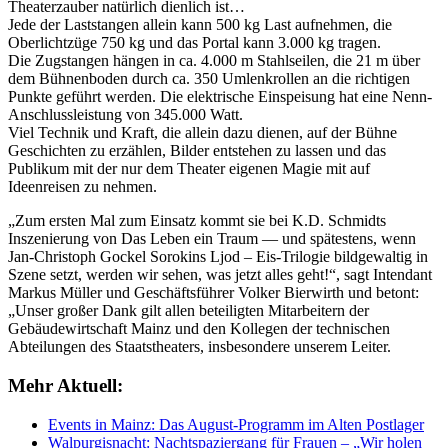
Theaterzauber natürlich dienlich ist…
Jede der Laststangen allein kann 500 kg Last aufnehmen, die
Oberlichtzüge 750 kg und das Portal kann 3.000 kg tragen.
Die Zugstangen hängen in ca. 4.000 m Stahlseilen, die 21 m über
dem Bühnenboden durch ca. 350 Umlenkrollen an die richtigen
Punkte geführt werden. Die elektrische Einspeisung hat eine Nenn-
Anschlussleistung von 345.000 Watt.
Viel Technik und Kraft, die allein dazu dienen, auf der Bühne
Geschichten zu erzählen, Bilder entstehen zu lassen und das
Publikum mit der nur dem Theater eigenen Magie mit auf
Ideenreisen zu nehmen.
„Zum ersten Mal zum Einsatz kommt sie bei K.D. Schmidts
Inszenierung von Das Leben ein Traum — und spätestens, wenn
Jan-Christoph Gockel Sorokins Ljod – Eis-Trilogie bildgewaltig in
Szene setzt, werden wir sehen, was jetzt alles geht!“, sagt Intendant
Markus Müller und Geschäftsführer Volker Bierwirth und betont:
„Unser großer Dank gilt allen beteiligten Mitarbeitern der
Gebäudewirtschaft Mainz und den Kollegen der technischen
Abteilungen des Staatstheaters, insbesondere unserem Leiter.
Mehr Aktuell:
Events in Mainz: Das August-Programm im Alten Postlager
Walpurgisnacht: Nachtspaziergang für Frauen – „Wir holen