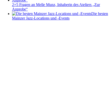
2×5 Fragen an Melle Munz, Inhaberin des Ateliers „Zur
Anprobe“
Die besten
Mainzer Jazz-Locations und -Events