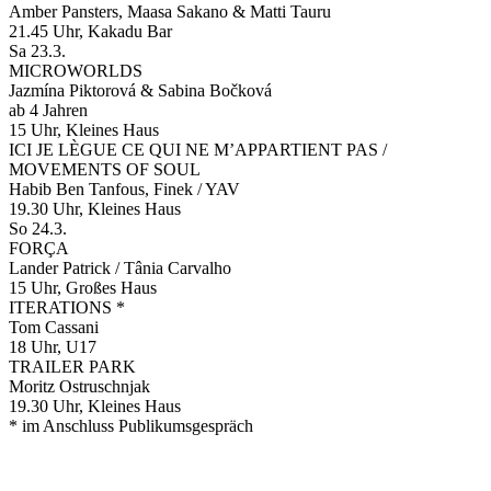
Amber Pansters, Maasa Sakano & Matti Tauru
21.45 Uhr, Kakadu Bar
Sa 23.3.
MICROWORLDS
Jazmína Piktorová & Sabina Bočková
ab 4 Jahren
15 Uhr, Kleines Haus
ICI JE LÈGUE CE QUI NE M’APPARTIENT PAS /
MOVEMENTS OF SOUL
Habib Ben Tanfous, Finek / YAV
19.30 Uhr, Kleines Haus
So 24.3.
FORÇA
Lander Patrick / Tânia Carvalho
15 Uhr, Großes Haus
ITERATIONS *
Tom Cassani
18 Uhr, U17
TRAILER PARK
Moritz Ostruschnjak
19.30 Uhr, Kleines Haus
* im Anschluss Publikumsgespräch