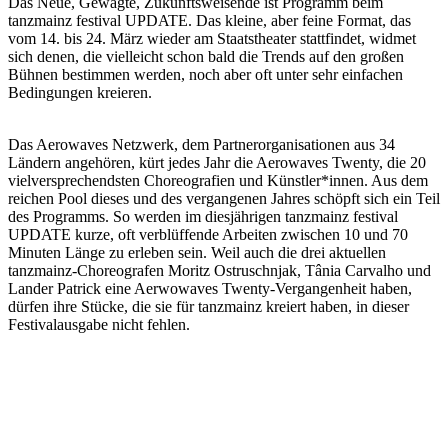
Das Neue, Gewagte, Zukunftsweisende ist Programm beim
tanzmainz festival UPDATE. Das kleine, aber feine Format, das
vom 14. bis 24. März wieder am Staatstheater stattfindet, widmet
sich denen, die vielleicht schon bald die Trends auf den großen
Bühnen bestimmen werden, noch aber oft unter sehr einfachen
Bedingungen kreieren.
Das Aerowaves Netzwerk, dem Partnerorganisationen aus 34
Ländern angehören, kürt jedes Jahr die Aerowaves Twenty, die 20
vielversprechendsten Choreografien und Künstler*innen. Aus dem
reichen Pool dieses und des vergangenen Jahres schöpft sich ein Teil
des Programms. So werden im diesjährigen tanzmainz festival
UPDATE kurze, oft verblüffende Arbeiten zwischen 10 und 70
Minuten Länge zu erleben sein. Weil auch die drei aktuellen
tanzmainz-Choreografen Moritz Ostruschnjak, Tânia Carvalho und
Lander Patrick eine Aerwowaves Twenty-Vergangenheit haben,
dürfen ihre Stücke, die sie für tanzmainz kreiert haben, in dieser
Festivalausgabe nicht fehlen.