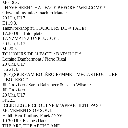
Mo 18.3.
I HAVE SEEN THAT FACE BEFORE / WELCOME *
Giovanni Insaudo / Joachim Maudet
20 Uhr, U17
Di 19.3.
Tanzworkshop zu TOUJOURS DE ¾ FACE!
17.30 Uhr, Tritonplatz
TANZMAINZ UNPLUGGED
20 Uhr, U17
Mi 20.3.
TOUJOURS DE ¾ FACE! / BATAILLE *
Loraine Dambermont / Pierre Rigal
20 Uhr, U17
Do 21.3.
I(CE)(S)CREAM BOLÉRO FEMME – MEGASTRUCTURE
– BOLERO *
Jill Crovisier / Sarah Baltzinger & Isaiah Wilson /
Jill Crovisier
20 Uhr, U17
Fr 22.3.
ICI JE LÈGUE CE QUI NE M’APPARTIENT PAS /
MOVEMENTS OF SOUL
Habib Ben Tanfous, Finek / YAV
19.30 Uhr, Kleines Haus
THE ART, THE ARTIST AND …