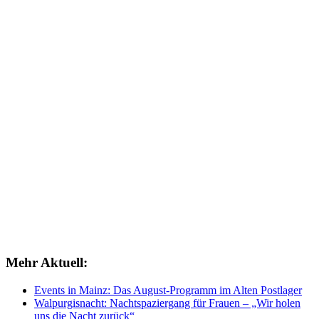
Mehr Aktuell:
Events in Mainz: Das August-Programm im Alten Postlager
Walpurgisnacht: Nachtspaziergang für Frauen – „Wir holen
uns die Nacht zurück“