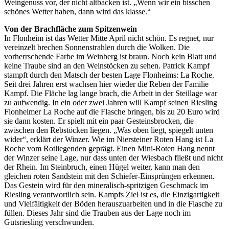
Weingenuss vor, der nicht altbacken ist. „Wenn wir ein bisschen
schönes Wetter haben, dann wird das klasse.“
Von der Brachfläche zum Spitzenwein
In Flonheim ist das Wetter Mitte April nicht schön. Es regnet, nur
vereinzelt brechen Sonnenstrahlen durch die Wolken. Die
vorherrschende Farbe im Weinberg ist braun. Noch kein Blatt und
keine Traube sind an den Weinstöcken zu sehen. Patrick Kampf
stampft durch den Matsch der besten Lage Flonheims: La Roche.
Seit drei Jahren erst wachsen hier wieder die Reben der Familie
Kampf. Die Fläche lag lange brach, die Arbeit in der Steillage war
zu aufwendig. In ein oder zwei Jahren will Kampf seinen Riesling
Flonheimer La Roche auf die Flasche bringen, bis zu 20 Euro wird
sie dann kosten. Er spielt mit ein paar Gesteinsbrocken, die
zwischen den Rebstöcken liegen. „Was oben liegt, spiegelt unten
wider“, erklärt der Winzer. Wie im Niersteiner Roten Hang ist La
Roche vom Rotliegenden geprägt. Einen Mini-Roten Hang nennt
der Winzer seine Lage, nur dass unten der Wiesbach fließt und nicht
der Rhein. Im Steinbruch, einen Hügel weiter, kann man den
gleichen roten Sandstein mit den Schiefer-Einsprüngen erkennen.
Das Gestein wird für den mineralisch-spritzigen Geschmack im
Riesling verantwortlich sein. Kampfs Ziel ist es, die Einzigartigkeit
und Vielfältigkeit der Böden herauszuarbeiten und in die Flasche zu
füllen. Dieses Jahr sind die Trauben aus der Lage noch im
Gutsriesling verschwunden.