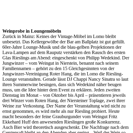
Weinprobe in Loungemöbeln
Zurück in Mainz: Keines der Vintage-Möbel im Lomo bleibt
unbesetzt. Das Kellergewölbe der Bar am Ballplatz ist gut gefüllt.
60er-Jahre Lounge-Musik und die blau-gelben Projektionen der
Lava-Lampen auf dem Rauputz verstärken den Rausch des ersten
Glas Rieslings am Abend: eingeschenkt von Philipp Wedekind. Der
Jungwinzer – vom Weingut in Nierstein, benannt nach seinem
Familiennamen – gehört zu den 15 Gleichgesinnten von der
Jungwinzer-Vereinigung Roter Hang, die im Lomo die Riesling-
Lounge veranstalten. Gerade lässt DJ Chappi Nancy Sinatra so laut
ihren Summerwine besingen, dass sich Wedekind näher beugen
muss, um die Idee hinter dem Event zu erklären. Jeden zweiten
Dienstag im Monat – von Oktober bis April – präsentieren jeweils
drei Winzer vom Roten Hang, der Niersteiner Toplage, zwei ihrer
Weine zur Verkostung. Der Name der Veranstaltung wird nicht zu
ernst genommen, es wird mehr als nur Riesling probiert. Heute
macht besonders der feine Grauburgunder vom Weingut Fritz
Ekkehard Huff den anwesenden Rieslingen große Konkurrenz.
Auch Bier wird theoretisch ausgeschenkt. Die Nachfrage nach dem
Gerstensaft bleibt an den Abenden aber gering. „Weil der Wein so