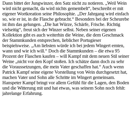
Dann bittet der Jungwinzer, den Satz nicht zu notieren. „Weil Wein
wird nicht gemacht, da wird nichts gemembelt“, beschreibt er mit
eigener Wortkreation seine Philosophie. „Der Jahrgang wird einfach
so, wie er ist, in die Flasche gebracht.“ Besonders bei der Scheurebe
ist ihm das gelungen. „Die hat Würze, Schärfe, Frische. Richtig
vielseitig“, freut sich der Winzer selbst. Neben seiner eigenen
Kollektion gibt es auch weiterhin die Weine, die dem Geschmack
der Stammkunden entsprechen, lieblicher Portugieser
beispielsweise. „Am liebsten würde ich bei jedem Wingert ernten,
wann und wie ich will.“ Doch die Stammkunden – die etwa 95
Prozent der Flaschen kaufen – will Kampf mit dem neuen Stil seiner
Weine „nicht vor den Kopf stoßen. Ich schätze dann doch zu sehr
die Voraussetzungen, die mein Vater geschaffen hat.“ Auch wenn
Patrick Kampf seine eigene Vorstellung von Wein durchgesetzt hat,
machen Vater und Sohn alle Schritte im Wingert gemeinsam.
Hanspeter Kampf bringt vor allem Gefühl für die Lagen, den Boden
und die Witterung mit und hat etwas, was seinem Sohn noch fehlt:
jahrelange Erfahrung.