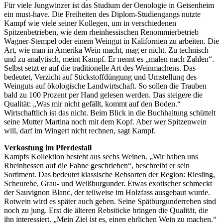
Für viele Jungwinzer ist das Studium der Oenologie in Geisenheim
ein must-have. Die Freiheiten des Diplom-Studiengangs nutzte
Kampf wie viele seiner Kollegen, um in verschiedenen
Spitzenbetrieben, wie dem rheinhessischen Renommierbetrieb
Wagner-Stempel oder einem Weingut in Kalifornien zu arbeiten. Die
Art, wie man in Amerika Wein macht, mag er nicht. Zu technisch
und zu analytisch, meint Kampf. Er nennt es „malen nach Zahlen“.
Selbst setzt er auf die traditionelle Art des Weinmachens. Das
bedeutet, Verzicht auf Stickstoffdüngung und Umstellung des
Weinguts auf ökologische Landwirtschaft. So sollen die Trauben
bald zu 100 Prozent per Hand gelesen werden. Das steigere die
Qualität: „Was mir nicht gefällt, kommt auf den Boden.“
Wirtschaftlich ist das nicht. Beim Blick in die Buchhaltung schüttelt
seine Mutter Martina noch mit dem Kopf. Aber wer Spitzenwein
will, darf im Wingert nicht rechnen, sagt Kampf.
Verkostung im Pferdestall
Kampfs Kollektion besteht aus sechs Weinen. „Wir haben uns
Rheinhessen auf die Fahne geschrieben“, beschreibt er sein
Sortiment. Das bedeutet klassische Rebsorten der Region: Riesling,
Scheurebe, Grau- und Weißburgunder. Etwas exotischer schmeckt
der Sauvignon Blanc, der teilweise im Holzfass ausgebaut wurde.
Rotwein wird es später auch geben. Seine Spätburgunderreben sind
noch zu jung. Erst die älteren Rebstöcke bringen die Qualität, die
ihn interessiert. „Mein Ziel ist es, einen ehrlichen Wein zu machen.“