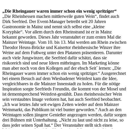
„Die Rheingauer waren immer schon ein wenig spritziger“
„Die Rheinhessen machen mittlerweile guten Wein“, findet auch
Dirk Seefried. Der Event-Manager betreibt seit 20 Jahren
Gastronomie in Mainz und nennt sich selbst eine „kleine
Koryphäe“. Vor allem durch den Rheinstrand ist er in Mainz
bekannt geworden. Dieses Jahr veranstaltet er zum ersten Mal die
Mainzer Weintage. Vom 10. bis 13. Mai werden am Rhein zwischen
Theodor Heuss-Brücke und Kaisertor rheinhessische Winzer ihre
Weine auf dem Fußweg unter den Platanen präsentieren. Darunter
auch viele Jungwinzer, die Seefried dafür schätzt, dass sie
risikoreich sind und neue Ideen mitbringen. Im Marketing könne
man aber noch von den Kollegen auf der ebsch Seit´ lernen: „Die
Rheingauer waren immer schon ein wenig spritziger.“ Ausgerechnet
bei einem Besuch auf dem Wiesbadener Weinfest kam die Idee,
vergleichbares in die Mainzer Innenstadt zu holen. Für die nötige
Inspiration sorgte Seefrieds Freundin, die kommt von der Mosel und
ist dementsprechend Weinfest-gestählt. Dass rheinhessischer Wein
sein verstaubtes Image verloren hat, hat auch Seefried beobachtet.
„Ich war letztes Jahr seit ewigen Zeiten wieder auf dem Mainzer
Weinmarkt, das Publikum ist viel bunter geworden.“ Auch an den
Weintagen sollen jüngere Genießer angezogen werden, dafür sorgen
drei Bühnen mit Unterhaltung. „Nicht zu laut und nicht zu leise, so
dass jeder seinen Spaß hat.“ Der Veranstalter stellt sich einen