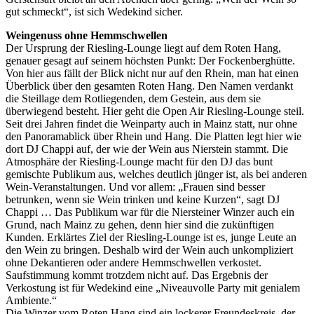
gut schmeckt“, ist sich Wedekind sicher.
Weingenuss ohne Hemmschwellen
Der Ursprung der Riesling-Lounge liegt auf dem Roten Hang,
genauer gesagt auf seinem höchsten Punkt: Der Fockenberghütte.
Von hier aus fällt der Blick nicht nur auf den Rhein, man hat einen
Überblick über den gesamten Roten Hang. Den Namen verdankt
die Steillage dem Rotliegenden, dem Gestein, aus dem sie
überwiegend besteht. Hier geht die Open Air Riesling-Lounge steil.
Seit drei Jahren findet die Weinparty auch in Mainz statt, nur ohne
den Panoramablick über Rhein und Hang. Die Platten legt hier wie
dort DJ Chappi auf, der wie der Wein aus Nierstein stammt. Die
Atmosphäre der Riesling-Lounge macht für den DJ das bunt
gemischte Publikum aus, welches deutlich jünger ist, als bei anderen
Wein-Veranstaltungen. Und vor allem: „Frauen sind besser
betrunken, wenn sie Wein trinken und keine Kurzen“, sagt DJ
Chappi … Das Publikum war für die Niersteiner Winzer auch ein
Grund, nach Mainz zu gehen, denn hier sind die zukünftigen
Kunden. Erklärtes Ziel der Riesling-Lounge ist es, junge Leute an
den Wein zu bringen. Deshalb wird der Wein auch unkompliziert
ohne Dekantieren oder andere Hemmschwellen verkostet.
Saufstimmung kommt trotzdem nicht auf. Das Ergebnis der
Verkostung ist für Wedekind eine „Niveauvolle Party mit genialem
Ambiente.“
Die Winzer vom Roten Hang sind ein lockerer Freundeskreis, der