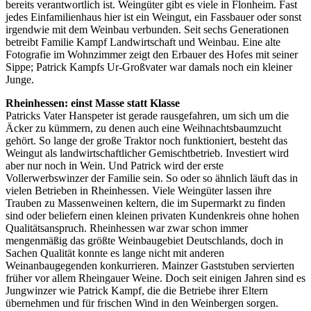
bereits verantwortlich ist. Weingüter gibt es viele in Flonheim. Fast
jedes Einfamilienhaus hier ist ein Weingut, ein Fassbauer oder sonst
irgendwie mit dem Weinbau verbunden. Seit sechs Generationen
betreibt Familie Kampf Landwirtschaft und Weinbau. Eine alte
Fotografie im Wohnzimmer zeigt den Erbauer des Hofes mit seiner
Sippe; Patrick Kampfs Ur-Großvater war damals noch ein kleiner
Junge.
Rheinhessen: einst Masse statt Klasse
Patricks Vater Hanspeter ist gerade rausgefahren, um sich um die
Äcker zu kümmern, zu denen auch eine Weihnachtsbaumzucht
gehört. So lange der große Traktor noch funktioniert, besteht das
Weingut als landwirtschaftlicher Gemischtbetrieb. Investiert wird
aber nur noch in Wein. Und Patrick wird der erste
Vollerwerbswinzer der Familie sein. So oder so ähnlich läuft das in
vielen Betrieben in Rheinhessen. Viele Weingüter lassen ihre
Trauben zu Massenweinen keltern, die im Supermarkt zu finden
sind oder beliefern einen kleinen privaten Kundenkreis ohne hohen
Qualitätsanspruch. Rheinhessen war zwar schon immer
mengenmäßig das größte Weinbaugebiet Deutschlands, doch in
Sachen Qualität konnte es lange nicht mit anderen
Weinanbaugegenden konkurrieren. Mainzer Gaststuben servierten
früher vor allem Rheingauer Weine. Doch seit einigen Jahren sind es
Jungwinzer wie Patrick Kampf, die die Betriebe ihrer Eltern
übernehmen und für frischen Wind in den Weinbergen sorgen.