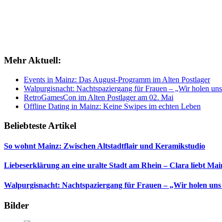
Mehr Aktuell:
Events in Mainz: Das August-Programm im Alten Postlager
Walpurgisnacht: Nachtspaziergang für Frauen – „Wir holen uns
RetroGamesCon im Alten Postlager am 02. Mai
Offline Dating in Mainz: Keine Swipes im echten Leben
Beliebteste Artikel
So wohnt Mainz: Zwischen Altstadtflair und Keramikstudio
Liebeserklärung an eine uralte Stadt am Rhein – Clara liebt Mai
Walpurgisnacht: Nachtspaziergang für Frauen – „Wir holen uns
Bilder