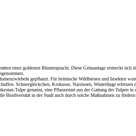
mitten einer goldenen Blumenpracht. Diese Grünanlage erstreckt sich ü
 angenommen.
enzwiebeln gepflanzt. Für heimische Wildbienen und Insekten wurde hi
chaffen. Schneeglöckchen, Krokusse, Narzissen, Winterlinge erfreuen 
rkestan-Tulpe genannt, eine Pflanzenart aus der Gattung der Tulpen in
e Biodiversität in der Stadt auch durch solche Maßnahmen zu fördern u