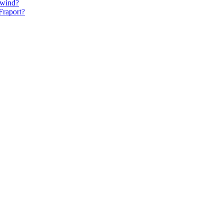
fwind?
Fraport?