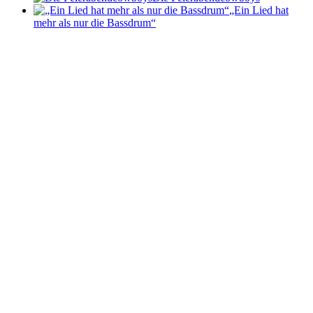
„Ein Lied hat
mehr als nur die Bassdrum“