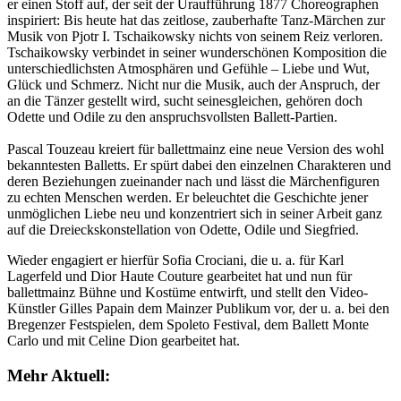
er einen Stoff auf, der seit der Uraufführung 1877 Choreographen
inspiriert: Bis heute hat das zeitlose, zauberhafte Tanz-Märchen zur
Musik von Pjotr I. Tschaikowsky nichts von seinem Reiz verloren.
Tschaikowsky verbindet in seiner wunderschönen Komposition die
unterschiedlichsten Atmosphären und Gefühle – Liebe und Wut,
Glück und Schmerz. Nicht nur die Musik, auch der Anspruch, der
an die Tänzer gestellt wird, sucht seinesgleichen, gehören doch
Odette und Odile zu den anspruchsvollsten Ballett-Partien.
Pascal Touzeau kreiert für ballettmainz eine neue Version des wohl
bekanntesten Balletts. Er spürt dabei den einzelnen Charakteren und
deren Beziehungen zueinander nach und lässt die Märchenfiguren
zu echten Menschen werden. Er beleuchtet die Geschichte jener
unmöglichen Liebe neu und konzentriert sich in seiner Arbeit ganz
auf die Dreieckskonstellation von Odette, Odile und Siegfried.
Wieder engagiert er hierfür Sofia Crociani, die u. a. für Karl
Lagerfeld und Dior Haute Couture gearbeitet hat und nun für
ballettmainz Bühne und Kostüme entwirft, und stellt den Video-
Künstler Gilles Papain dem Mainzer Publikum vor, der u. a. bei den
Bregenzer Festspielen, dem Spoleto Festival, dem Ballett Monte
Carlo und mit Celine Dion gearbeitet hat.
Mehr Aktuell: