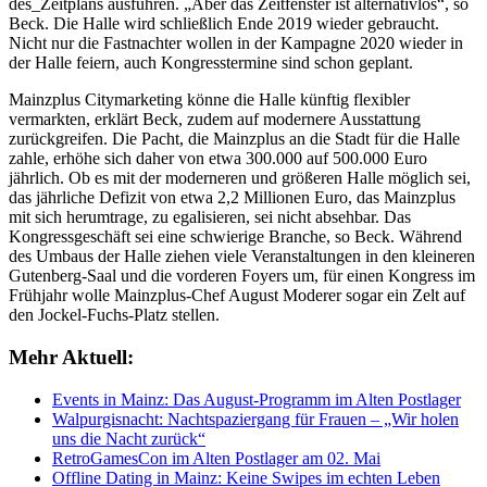
des_Zeitplans ausführen. „Aber das Zeitfenster ist alternativlos“, so
Beck. Die Halle wird schließlich Ende 2019 wieder gebraucht.
Nicht nur die Fastnachter wollen in der Kampagne 2020 wieder in
der Halle feiern, auch Kongresstermine sind schon geplant.
Mainzplus Citymarketing könne die Halle künftig flexibler
vermarkten, erklärt Beck, zudem auf modernere Ausstattung
zurückgreifen. Die Pacht, die Mainzplus an die Stadt für die Halle
zahle, erhöhe sich daher von etwa 300.000 auf 500.000 Euro
jährlich. Ob es mit der moderneren und größeren Halle möglich sei,
das jährliche Defizit von etwa 2,2 Millionen Euro, das Mainzplus
mit sich herumtrage, zu egalisieren, sei nicht absehbar. Das
Kongressgeschäft sei eine schwierige Branche, so Beck. Während
des Umbaus der Halle ziehen viele Veranstaltungen in den kleineren
Gutenberg-Saal und die vorderen Foyers um, für einen Kongress im
Frühjahr wolle Mainzplus-Chef August Moderer sogar ein Zelt auf
den Jockel-Fuchs-Platz stellen.
Mehr Aktuell:
Events in Mainz: Das August-Programm im Alten Postlager
Walpurgisnacht: Nachtspaziergang für Frauen – „Wir holen
uns die Nacht zurück“
RetroGamesCon im Alten Postlager am 02. Mai
Offline Dating in Mainz: Keine Swipes im echten Leben