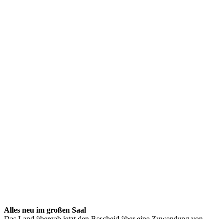
Alles neu im großen Saal
Das Land übergab jetzt den Bescheid über eine Zuwendung von