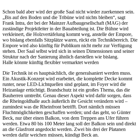
Schon bald aber wird der große Saal nicht wieder zuerkennen sein.
„Bis auf den Boden und die Tribüne wird nichts bleiben“, sagt
Frank Intra, der bei der Mainzer Aufbaugesellschaft (MAG) der
zuständige Projektleiter in der Bauabteilung ist. Die Bühne wird
verkleinert, die Holzvertäfelung kommt weg, anstelle der Empore,
wo bislang ebenfalls Sitzplätze waren, rückt ein Technikbereich. Die
Empore wird also künftig für Publikum nicht mehr zur Verfügung
stehen. Der Saal selbst wird sich in seinen Dimensionen und seiner
Struktur nach der Sanierung ähnlich darstellen wie bislang.
Halle könnte künftig flexibler vermarktet werden
Die Technik ist es hauptsächlich, die generalsaniert werden muss.
Ein Akustik-Konzept wird erarbeitet, die komplette Decke kommt
runter, neue LED-Lichtquellen sind geplant, im Foyer wird die
Heizanlage ertüchtigt. Brandschutz ist ein großes Thema, das die
Bauherren umtreibt. Genau dieser Aspekt wird dafür sorgen, dass
die Rheingoldhalle auch äußerlich ihr Gesicht verändern wird –
zumindest was die Rheinfront betrifft. Dort nämlich müssen
Fluchtmöglichkeiten geschaffen werden; und das geht, so Günter
Beck, nur über einen Balkon, von dem Treppen ans Ufer führen
werden. Etwa 80 bis 100 Meter lang soll der Balkon sein und direkt
an die Glasfront angedockt werden. Zwei bis drei der Platanen
werden dafür weichen müssen, kündigt Beck an.