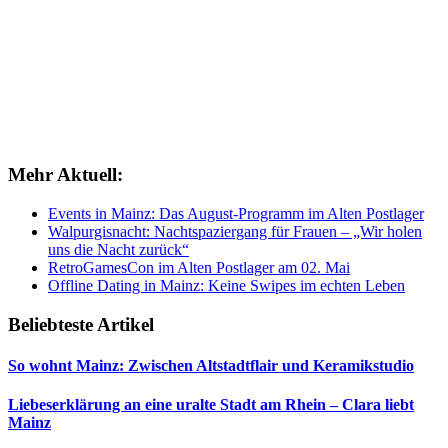
Mehr Aktuell:
Events in Mainz: Das August-Programm im Alten Postlager
Walpurgisnacht: Nachtspaziergang für Frauen – „Wir holen
uns die Nacht zurück“
RetroGamesCon im Alten Postlager am 02. Mai
Offline Dating in Mainz: Keine Swipes im echten Leben
Beliebteste Artikel
So wohnt Mainz: Zwischen Altstadtflair und Keramikstudio
Liebeserklärung an eine uralte Stadt am Rhein – Clara liebt
Mainz