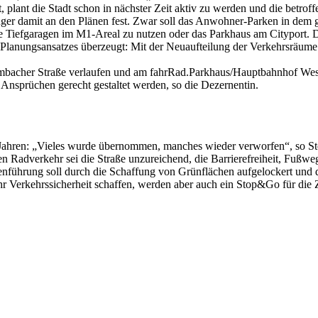
t, plant die Stadt schon in nächster Zeit aktiv zu werden und die betro
ger damit an den Plänen fest. Zwar soll das Anwohner-Parken in dem 
die Tiefgaragen im M1-Areal zu nutzen oder das Parkhaus am Cityport. 
des Planungsansatzes überzeugt: Mit der Neuaufteilung der Verkehrsr
mbacher Straße verlaufen und am fahrRad.Parkhaus/Hauptbahnhof West 
Ansprüchen gerecht gestaltet werden, so die Dezernentin.
n Jahren: „Vieles wurde übernommen, manches wieder verworfen“, so S
en Radverkehr sei die Straße unzureichend, die Barrierefreiheit, Fußweg
eckenführung soll durch die Schaffung von Grünflächen aufgelockert und
r Verkehrssicherheit schaffen, werden aber auch ein Stop&Go für die 