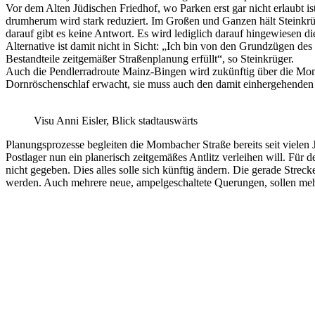
Vor dem Alten Jüdischen Friedhof, wo Parken erst gar nicht erlaubt is
drumherum wird stark reduziert. Im Großen und Ganzen hält Steinkrü
darauf gibt es keine Antwort. Es wird lediglich darauf hingewiesen 
Alternative ist damit nicht in Sicht: „Ich bin von den Grundzügen 
Bestandteile zeitgemäßer Straßenplanung erfüllt“, so Steinkrüger.
Auch die Pendlerradroute Mainz-Bingen wird zukünftig über die Mo
Dornröschenschlaf erwacht, sie muss auch den damit einhergehenden 
Visu Anni Eisler, Blick stadtauswärts
Planungsprozesse begleiten die Mombacher Straße bereits seit viele
Postlager nun ein planerisch zeitgemäßes Antlitz verleihen will. Für d
nicht gegeben. Dies alles solle sich künftig ändern. Die gerade Str
werden. Auch mehrere neue, ampelgeschaltete Querungen, sollen meh