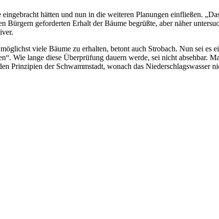
ngebracht hätten und nun in die weiteren Planungen einfließen. „Das da
n Bürgern geforderten Erhalt der Bäume begrüßte, aber näher untersuch
iver.
 möglichst viele Bäume zu erhalten, betont auch Strobach. Nun sei es 
Wie lange diese Überprüfung dauern werde, sei nicht absehbar. Man wo
 den Prinzipien der Schwammstadt, wonach das Niederschlagswasser nicht