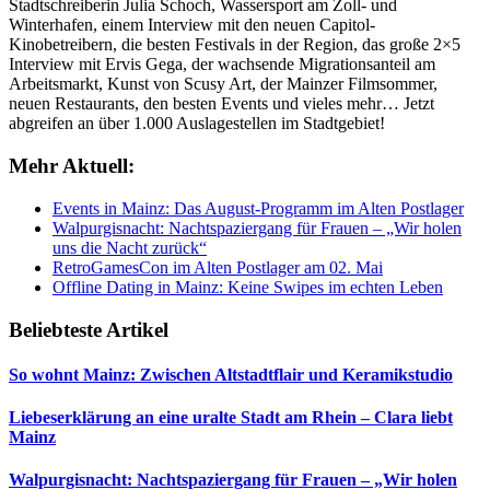
Stadtschreiberin Julia Schoch, Wassersport am Zoll- und
Winterhafen, einem Interview mit den neuen Capitol-
Kinobetreibern, die besten Festivals in der Region, das große 2×5
Interview mit Ervis Gega, der wachsende Migrationsanteil am
Arbeitsmarkt, Kunst von Scusy Art, der Mainzer Filmsommer,
neuen Restaurants, den besten Events und vieles mehr… Jetzt
abgreifen an über 1.000 Auslagestellen im Stadtgebiet!
Mehr Aktuell:
Events in Mainz: Das August-Programm im Alten Postlager
Walpurgisnacht: Nachtspaziergang für Frauen – „Wir holen
uns die Nacht zurück“
RetroGamesCon im Alten Postlager am 02. Mai
Offline Dating in Mainz: Keine Swipes im echten Leben
Beliebteste Artikel
So wohnt Mainz: Zwischen Altstadtflair und Keramikstudio
Liebeserklärung an eine uralte Stadt am Rhein – Clara liebt
Mainz
Walpurgisnacht: Nachtspaziergang für Frauen – „Wir holen