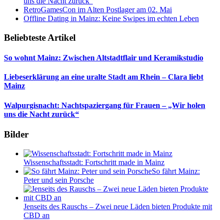
uns die Nacht zurück“
RetroGamesCon im Alten Postlager am 02. Mai
Offline Dating in Mainz: Keine Swipes im echten Leben
Beliebteste Artikel
So wohnt Mainz: Zwischen Altstadtflair und Keramikstudio
Liebeserklärung an eine uralte Stadt am Rhein – Clara liebt
Mainz
Walpurgisnacht: Nachtspaziergang für Frauen – „Wir holen
uns die Nacht zurück“
Bilder
Wissenschaftsstadt: Fortschritt made in Mainz
So fährt Mainz:
Peter und sein Porsche
Jenseits des Rauschs – Zwei neue Läden bieten Produkte mit
CBD an