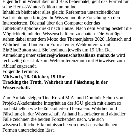
Eigentlich in Weinstuben und Bars beheimatet, geht das Format für
seine Herbst-Winter-Edition nun online.
Inhaltlich bleibt aber alles gleich: Referenten unterschiedlicher
Fachrichtungen bringen ihr Wissen und ihre Forschung zu den
Interessierten. Diesmal über den Computer oder das
Tablet/Smartphone direkt nach Hause. Nach dem Vortrag besteht die
Möglichkeit, mit den Wissenschaftlern zu chatten. Die Vorträge
stehen dabei unter dem Motto des Themenjahres 2020 „Mensch und
Wahrheit“ und finden im Format einer Webkonferenz mit
BigBlueButton statt. Sie beginnen jeweils um 19 Uhr. Bei
Anmeldung unter
science@wissenschaftsallianz-mainz.de
wird
rechtzeitig der Link zum Webkonferenzraum mit Hinweisen zum
Ablauf zugesandt.
Folgende Termine:
Mittwoch, 28. Oktober, 19 Uhr
Tracking the Truth. Wahrheit und Fälschung in der
Wissenschaft.
Zum Auftakt steigen Tina Rotzal M.A. und Dominik Schuh vom
Projekt Akademische Integrität an der JGU gleich mit einem so
hochaktuellen wie heißdiskutierten Thema ein: Wahrheit und
Fälschung in der Wissenschaft. Anhand historischer und aktueller
Fälle zeichnen die beiden Forschenden nach, wie sich
wissenschaftliche Erkenntnissuche von unwissenschaftlichen
Formen unterscheiden lässt.