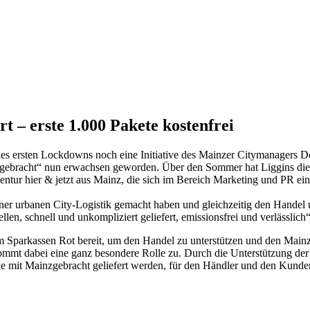
t – erste 1.000 Pakete kostenfrei
des ersten Lockdowns noch eine Initiative des Mainzer Citymanagers 
nzgebracht“ nun erwachsen geworden. Über den Sommer hat Liggins di
gentur hier & jetzt aus Mainz, die sich im Bereich Marketing und PR e
einer urbanen City-Logistik gemacht haben und gleichzeitig den Handel u
len, schnell und unkompliziert geliefert, emissionsfrei und verlässlich
gem Sparkassen Rot bereit, um den Handel zu unterstützen und den Mai
kommt dabei eine ganz besondere Rolle zu. Durch die Unterstützung der
, die mit Mainzgebracht geliefert werden, für den Händler und den Kunde