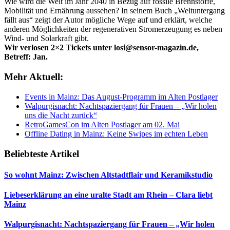
Wie wird die Welt im Jahr 2040 in Bezug auf fossile Brennstoffe,
Mobilität und Ernährung aussehen? In seinem Buch „Weltuntergang
fällt aus“ zeigt der Autor mögliche Wege auf und erklärt, welche
anderen Möglichkeiten der regenerativen Stromerzeugung es neben
Wind- und Solarkraft gibt.
Wir verlosen 2×2 Tickets unter losi@sensor-magazin.de,
Betreff: Jan.
Mehr Aktuell:
Events in Mainz: Das August-Programm im Alten Postlager
Walpurgisnacht: Nachtspaziergang für Frauen – „Wir holen
uns die Nacht zurück“
RetroGamesCon im Alten Postlager am 02. Mai
Offline Dating in Mainz: Keine Swipes im echten Leben
Beliebteste Artikel
So wohnt Mainz: Zwischen Altstadtflair und Keramikstudio
Liebeserklärung an eine uralte Stadt am Rhein – Clara liebt
Mainz
Walpurgisnacht: Nachtspaziergang für Frauen – „Wir holen