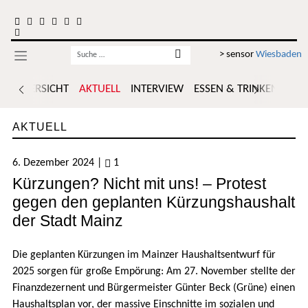
Zum Inhalt springen
Username
> sensor
Wiesbaden
ÜBERSICHT
AKTUELL
INTERVIEW
ESSEN & TRINKEN
POR
AKTUELL
6. Dezember 2024
|
1
Kürzungen? Nicht mit uns! – Protest
gegen den geplanten Kürzungshaushalt
der Stadt Mainz
Die geplanten Kürzungen im Mainzer Haushaltsentwurf für
2025 sorgen für große Empörung: Am 27. November stellte der
Finanzdezernent und Bürgermeister Günter Beck (Grüne) einen
Haushaltsplan vor, der massive Einschnitte im sozialen und