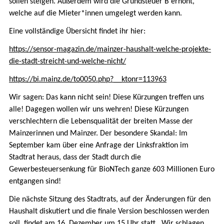
sollen steigen. Außerdem wird die Grundsteuer B erhöht,
welche auf die Mieter*innen umgelegt werden kann.
Eine vollständige Übersicht findet ihr hier:
https://sensor-magazin.de/mainzer-haushalt-welche-projekte-
die-stadt-streicht-und-welche-nicht/
https://bi.mainz.de/to0050.php?__ktonr=113963
Wir sagen: Das kann nicht sein! Diese Kürzungen treffen uns
alle! Dagegen wollen wir uns wehren! Diese Kürzungen
verschlechtern die Lebensqualität der breiten Masse der
Mainzerinnen und Mainzer. Der besondere Skandal: Im
September kam über eine Anfrage der Linksfraktion im
Stadtrat heraus, dass der Stadt durch die
Gewerbesteuersenkung für BioNTech ganze 603 Millionen Euro
entgangen sind!
Die nächste Sitzung des Stadtrats, auf der Änderungen für den
Haushalt diskutiert und die finale Version beschlossen werden
soll, findet am 16. Dezember um 15 Uhr statt.. Wir schlagen