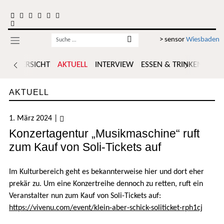
Zum Inhalt springen
Username
> sensor
Wiesbaden
ÜBERSICHT
AKTUELL
INTERVIEW
ESSEN & TRINKEN
POR
AKTUELL
1. März 2024
|
Konzertagentur „Musikmaschine“ ruft
zum Kauf von Soli-Tickets auf
Im Kulturbereich geht es bekannterweise hier und dort eher
prekär zu. Um eine Konzertreihe dennoch zu retten, ruft ein
Veranstalter nun zum Kauf von Soli-Tickets auf:
https://vivenu.com/event/klein-aber-schick-soliticket-rph1cj