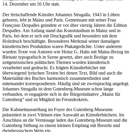
14. Dezember um 16 Uhr statt.
Der freischaffende Künstler Johannes Strugalla, 1943 in Lüben
geboren, lebt in Mainz und Paris. Gemeinsam mit seiner Frau
Françoise Despalles gründete er vor über vierzig Jahren die Edition
Despalles. Am Anfang stand das Kunststudium in Mainz und in
Paris, bei dem er sich mit Druckgrafik und besonders mit dem
Holzdruck beschäftigte. Besonderes Merkmal seiner damaligen
künstlerischen Produktion waren Plakatgedichte. Unter anderem
wurden Texte von Autoren wie Heinz G. Hahs mit Mainz-Bezug im
Bleisatz typografisch in Szene gesetzt, aber auch Bezüge zu
zeitgenössischen politischen Themen wurden künstlerisch
verarbeitet und gedruckt. Es folgten Künstlerbücher mit
überwiegend lyrischen Texten bei denen Text, Bild und auch die
Materialität des Buches harmonisch zusammenfinden und
miteinander korrespondieren. Häufig sind sie zweisprachig angelegt.
Johannes Strugalla ist dem Gutenberg-Museum schon lange
verbunden, er engagierte sich in der Bürgerinitiative „Mainz für
Gutenberg“ und ist Mitglied im Freundeskreis.
Die Kabinettausstellung im Foyer des Gutenberg-Museums
präsentiert in zwei Vitrinen eine Auswahl an Künstlerbüchern. Im
Anschluss an die Vernissage laden das Gutenberg-Museum und die
Gutenberg Stiftung zu einem kleinen Empfang mit Brezeln und
rheinhessischem Wein ein.