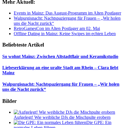
Mehr Aktuell:
Events in Mainz: Das August-Programm im Alten Postlager
Walpurgisnacht: Nachtspaziergang für Frauen – „Wir holen
uns die Nacht zurück“
RetroGamesCon im Alten Postlager am 02. Mai
Offline Dating in Mainz: Keine Swipes im echten Leben
Beliebteste Artikel
So wohnt Mainz: Zwischen Altstadtflair und Keramikstudio
Liebeserklärung an eine uralte Stadt am Rhein – Clara liebt
Mainz
Walpurgisnacht: Nachtspaziergang für Frauen – „Wir holen
uns die Nacht zurück“
Bilder
Aufgelegt! Wie weibliche DJs die Mischpulte erobern
Die GPE: Ein
normales Leben führen