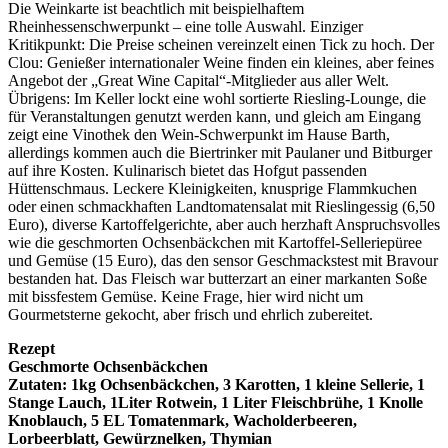
Die Weinkarte ist beachtlich mit beispielhaftem
Rheinhessenschwerpunkt – eine tolle Auswahl. Einziger
Kritikpunkt: Die Preise scheinen vereinzelt einen Tick zu hoch. Der
Clou: Genießer internationaler Weine finden ein kleines, aber feines
Angebot der „Great Wine Capital“-Mitglieder aus aller Welt.
Übrigens: Im Keller lockt eine wohl sortierte Riesling-Lounge, die
für Veranstaltungen genutzt werden kann, und gleich am Eingang
zeigt eine Vinothek den Wein-Schwerpunkt im Hause Barth,
allerdings kommen auch die Biertrinker mit Paulaner und Bitburger
auf ihre Kosten. Kulinarisch bietet das Hofgut passenden
Hüttenschmaus. Leckere Kleinigkeiten, knusprige Flammkuchen
oder einen schmackhaften Landtomatensalat mit Rieslingessig (6,50
Euro), diverse Kartoffelgerichte, aber auch herzhaft Anspruchsvolles
wie die geschmorten Ochsenbäckchen mit Kartoffel-Selleriepüree
und Gemüse (15 Euro), das den sensor Geschmackstest mit Bravour
bestanden hat. Das Fleisch war butterzart an einer markanten Soße
mit bissfestem Gemüse. Keine Frage, hier wird nicht um
Gourmetsterne gekocht, aber frisch und ehrlich zubereitet.
Rezept
Geschmorte Ochsenbäckchen
Zutaten: 1kg Ochsenbäckchen, 3 Karotten, 1 kleine Sellerie, 1
Stange Lauch, 1Liter Rotwein, 1 Liter Fleischbrühe, 1 Knolle
Knoblauch, 5 EL Tomatenmark, Wacholderbeeren,
Lorbeerblatt, Gewürznelken, Thymian