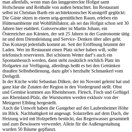
man allenfalls, wenn man das langgestreckte Hofgut samt
Hofscheune und Reithalle von außen betrachtet. Im Restaurant
selbst ist Christian Barth ein architektonischer Kunstgriff geglückt:
Die Gäste sitzen in einem urig-gemütlichen Raum, erleben ein
Hüttenambiente mit Wohlfühlfaktor, als sei das Hofgut schon seit 30
Jahren hier etabliert. Gutsverwalter ist Martin Joham, ein
Österreicher aus Kärnten, der seit 25 Jahren in der Gastronomie tätig
ist und dem Dienstleistung und Service- Denken über alles geht.
Das Konzept jedenfalls kommt an. Seit der Eröffnung brummt der
Laden. Wer im Restaurant einen Platz sicher haben will, sollte
telefonisch reservieren. Bei schönem Wetter darf‘s auch ein
Spontanbesuch werden, dann steht zusätzlich reichlich Platz im
Hofgarten zur Verfügung, allerdings heißt es bei den Getränken
draußen Selbstbedienung, dazu gibt´s herzhafte Schmankerl vom
Drehgrill.
In der Küche wirkt Sebastian Dilken, der im Novotel gelernt hat und
ganz klar die Zutaten der Region in den Vordergrund stellt. Obst
und Gemüse kommen aus Rheinhessen. Fleisch, Fisch und Geflügel
aus Rheinland-Pfalz, die Wurstsorten werden exklusiv von der
Metzgerei Elbling hergestellt.
Auch die Umwelt haben die Gastgeber auf der Laubenheimer Höhe
im Blick. Nachhaltigkeit ist angesagt. Solarzellen auf dem Dach, die
Heizung wird mit Holzpellets bestückt, das Regenwasser gesammelt
und zum Bewässern verwendet. Allein für die Außengestaltung
wurden 50 Bäume gepflanzt.