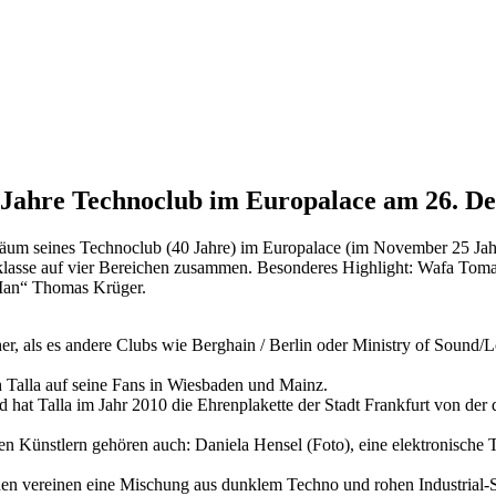
0 Jahre Technoclub im Europalace am 26. D
iläum seines Technoclub (40 Jahre) im Europalace (im November 25 Ja
enklasse auf vier Bereichen zusammen. Besonderes Highlight: Wafa T
an“ Thomas Krüger.
her, als es andere Clubs wie Berghain / Berlin oder Ministry of Soun
ch Talla auf seine Fans in Wiesbaden und Mainz.
 hat Talla im Jahr 2010 die Ehrenplakette der Stadt Frankfurt von der
n Künstlern gehören auch: Daniela Hensel (Foto), eine elektronische
ionen vereinen eine Mischung aus dunklem Techno und rohen Industria