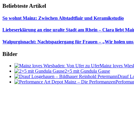
Beliebteste Artikel
So wohnt Mainz: Zwischen Altstadtflair und Keramikstudio
Liebeserklärung an eine uralte Stadt am Rhein – Clara liebt Mai
Walpurgisnacht: Nachtspaziergang für Frauen – „Wir holen uns
Bilder
Mainz loves Wies
2×5 mit Gundula Gause
Drauf L
Performa