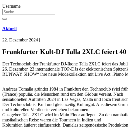
Username
Aktuell
22. Dezember 2024
|
Frankfurter Kult-DJ Talla 2XLC feiert 4
Der Technoclub der Frankfurter DJ-Ikone Talla 2XLC feiert das Jub
26. Dezember, 23 internationale TOP-DJs der elektronischen Spitz
RUNWAY SHOW“ ihre neue Modekollektion mit Live Act „Piano M
Andreas Tomalla gründet 1984 in Frankfurt den Technoclub (viel frü
(Trance) populär, die Menschen rund um den Globus vereint. Nach
sensationellen Auftritten 2024 in Las Vegas, Malta und Ibiza freut si
Der Technoclub ist Kult und gleichzeitig Kulturgut. Aus diesem Grund
und kulturellen Verdienste verliehen bekommen.
Gastgeber Talla 2XLC wird im Main Floor auflegen. Zu den namhafte
musikalischen Reise waren die Tourneen in Indien und
Kolumbien äußerst einflussreich. Danielas zeitgenössische Produkt