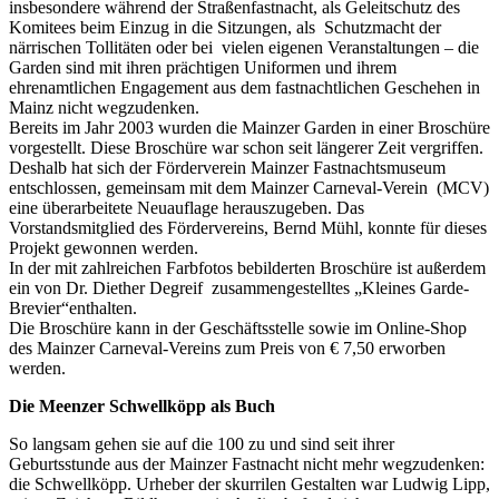
insbesondere während der Straßenfastnacht, als Geleitschutz des
Komitees beim Einzug in die Sitzungen, als Schutzmacht der
närrischen Tollitäten oder bei vielen eigenen Veranstaltungen – die
Garden sind mit ihren prächtigen Uniformen und ihrem
ehrenamtlichen Engagement aus dem fastnachtlichen Geschehen in
Mainz nicht wegzudenken.
Bereits im Jahr 2003 wurden die Mainzer Garden in einer Broschüre
vorgestellt. Diese Broschüre war schon seit längerer Zeit vergriffen.
Deshalb hat sich der Förderverein Mainzer Fastnachtsmuseum
entschlossen, gemeinsam mit dem Mainzer Carneval-Verein (MCV)
eine überarbeitete Neuauflage herauszugeben. Das
Vorstandsmitglied des Fördervereins, Bernd Mühl, konnte für dieses
Projekt gewonnen werden.
In der mit zahlreichen Farbfotos bebilderten Broschüre ist außerdem
ein von Dr. Diether Degreif zusammengestelltes „Kleines Garde-
Brevier“enthalten.
Die Broschüre kann in der Geschäftsstelle sowie im Online-Shop
des Mainzer Carneval-Vereins zum Preis von € 7,50 erworben
werden.
Die Meenzer Schwellköpp als Buch
So langsam gehen sie auf die 100 zu und sind seit ihrer
Geburtsstunde aus der Mainzer Fastnacht nicht mehr wegzudenken:
die Schwellköpp. Urheber der skurrilen Gestalten war Ludwig Lipp,