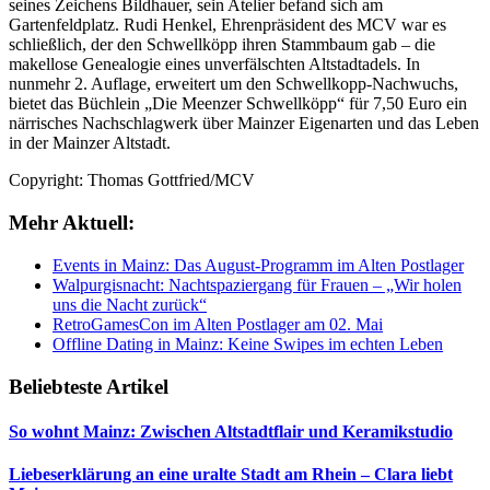
seines Zeichens Bildhauer, sein Atelier befand sich am
Gartenfeldplatz. Rudi Henkel, Ehrenpräsident des MCV war es
schließlich, der den Schwellköpp ihren Stammbaum gab – die
makellose Genealogie eines unverfälschten Altstadtadels. In
nunmehr 2. Auflage, erweitert um den Schwellkopp-Nachwuchs,
bietet das Büchlein „Die Meenzer Schwellköpp“ für 7,50 Euro ein
närrisches Nachschlagwerk über Mainzer Eigenarten und das Leben
in der Mainzer Altstadt.
Copyright: Thomas Gottfried/MCV
Mehr Aktuell:
Events in Mainz: Das August-Programm im Alten Postlager
Walpurgisnacht: Nachtspaziergang für Frauen – „Wir holen
uns die Nacht zurück“
RetroGamesCon im Alten Postlager am 02. Mai
Offline Dating in Mainz: Keine Swipes im echten Leben
Beliebteste Artikel
So wohnt Mainz: Zwischen Altstadtflair und Keramikstudio
Liebeserklärung an eine uralte Stadt am Rhein – Clara liebt