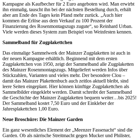
Kampagne als Kaufbecher für 2 Euro angeboten wird. Man erwirbt
ihn einmalig, tauscht ihn bei der nächsten Bestellung durch, erhält
aber am Ende des Tages kein Pfand mehr zurück. „Auch hier
kommen die Erlöse aus dem Verkauf zu 100 Prozent der
Finanzierung des Rosenmontagszugs zugute“, so Reinhard Urban.
Viele werden dieses System zum Beispiel von Weinfesten kennen.
Sammelband für Zugplakettchen
Das einmalige Sammelwerk der Mainzer Zugplaketten ist auch in
der neuen Kampagne erhältlich. Beginnend mit dem ersten
Zugplakettchen von 1950, zeigt der Sammelband alle Zugplaketten
des Mainzer Rosenmontagszugs. Mitgeliefert werden Infos über
Stückzahlen, Varianten und vieles mehr. Der besondere Clou –
damit das Mainzer Plakettenbuch auch zeitlos aktuell bleibt, sind
leere Seiten eingeplant. Hier können künftige Zugplakettchen als
Sammelbilder eingeklebt werden. Damit schreibt der Sammelband
die Geschichte der Mainzer Zugplaketten bequem weiter…bis 2025!
Der Sammelband kostet 7,50 Euro und der Einkleber der
Jahresplakettchen 1,00 Euro.
Neue Broschüre: Die Mainzer Garden
Ein ganz wesentliches Element der „Meenzer Fassenacht“ sind die
Garden. Ob als närrische Streitmacht gegen Mucker und Philister,