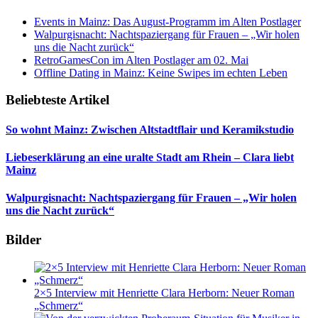
Events in Mainz: Das August-Programm im Alten Postlager
Walpurgisnacht: Nachtspaziergang für Frauen – „Wir holen
uns die Nacht zurück“
RetroGamesCon im Alten Postlager am 02. Mai
Offline Dating in Mainz: Keine Swipes im echten Leben
Beliebteste Artikel
So wohnt Mainz: Zwischen Altstadtflair und Keramikstudio
Liebeserklärung an eine uralte Stadt am Rhein – Clara liebt
Mainz
Walpurgisnacht: Nachtspaziergang für Frauen – „Wir holen
uns die Nacht zurück“
Bilder
2×5 Interview mit Henriette Clara Herborn: Neuer Roman
„Schmerz“