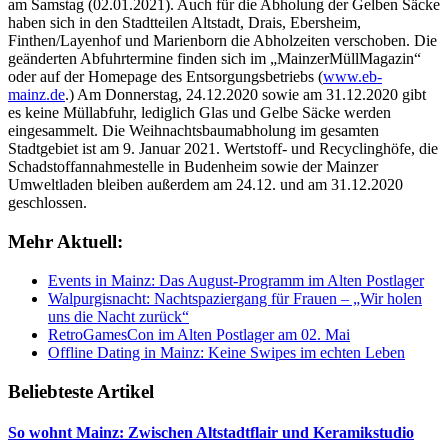
am Samstag (02.01.2021). Auch für die Abholung der Gelben Säcke
haben sich in den Stadtteilen Altstadt, Drais, Ebersheim,
Finthen/Layenhof und Marienborn die Abholzeiten verschoben. Die
geänderten Abfuhrtermine finden sich im „MainzerMüllMagazin“
oder auf der Homepage des Entsorgungsbetriebs (
www.eb-
mainz.de
.) Am Donnerstag, 24.12.2020 sowie am 31.12.2020 gibt
es keine Müllabfuhr, lediglich Glas und Gelbe Säcke werden
eingesammelt. Die Weihnachtsbaumabholung im gesamten
Stadtgebiet ist am 9. Januar 2021. Wertstoff- und Recyclinghöfe, die
Schadstoffannahmestelle in Budenheim sowie der Mainzer
Umweltladen bleiben außerdem am 24.12. und am 31.12.2020
geschlossen.
Mehr Aktuell:
Events in Mainz: Das August-Programm im Alten Postlager
Walpurgisnacht: Nachtspaziergang für Frauen – „Wir holen
uns die Nacht zurück“
RetroGamesCon im Alten Postlager am 02. Mai
Offline Dating in Mainz: Keine Swipes im echten Leben
Beliebteste Artikel
So wohnt Mainz: Zwischen Altstadtflair und Keramikstudio