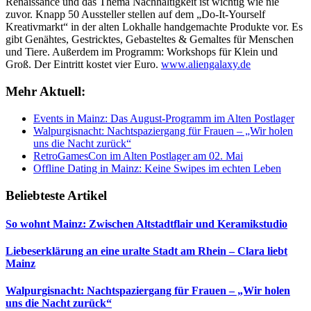
Renaissance und das Thema Nachhaltigkeit ist wichtig wie nie
zuvor. Knapp 50 Aussteller stellen auf dem „Do-It-Yourself
Kreativmarkt“ in der alten Lokhalle handgemachte Produkte vor. Es
gibt Genähtes, Gestricktes, Gebasteltes & Gemaltes für Menschen
und Tiere. Außerdem im Programm: Workshops für Klein und
Groß. Der Eintritt kostet vier Euro.
www.aliengalaxy.de
Mehr Aktuell:
Events in Mainz: Das August-Programm im Alten Postlager
Walpurgisnacht: Nachtspaziergang für Frauen – „Wir holen
uns die Nacht zurück“
RetroGamesCon im Alten Postlager am 02. Mai
Offline Dating in Mainz: Keine Swipes im echten Leben
Beliebteste Artikel
So wohnt Mainz: Zwischen Altstadtflair und Keramikstudio
Liebeserklärung an eine uralte Stadt am Rhein – Clara liebt
Mainz
Walpurgisnacht: Nachtspaziergang für Frauen – „Wir holen
uns die Nacht zurück“