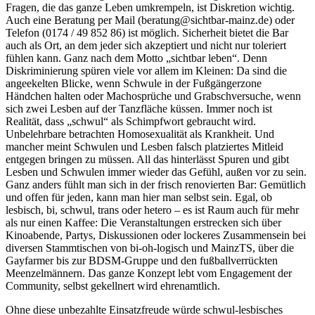
Fragen, die das ganze Leben umkrempeln, ist Diskretion wichtig.
Auch eine Beratung per Mail (beratung@sichtbar-mainz.de) oder
Telefon (0174 / 49 852 86) ist möglich. Sicherheit bietet die Bar
auch als Ort, an dem jeder sich akzeptiert und nicht nur toleriert
fühlen kann. Ganz nach dem Motto „sichtbar leben“. Denn
Diskriminierung spüren viele vor allem im Kleinen: Da sind die
angeekelten Blicke, wenn Schwule in der Fußgängerzone
Händchen halten oder Machosprüche und Grabschversuche, wenn
sich zwei Lesben auf der Tanzfläche küssen. Immer noch ist
Realität, dass „schwul“ als Schimpfwort gebraucht wird.
Unbelehrbare betrachten Homosexualität als Krankheit. Und
mancher meint Schwulen und Lesben falsch platziertes Mitleid
entgegen bringen zu müssen. All das hinterlässt Spuren und gibt
Lesben und Schwulen immer wieder das Gefühl, außen vor zu sein.
Ganz anders fühlt man sich in der frisch renovierten Bar: Gemütlich
und offen für jeden, kann man hier man selbst sein. Egal, ob
lesbisch, bi, schwul, trans oder hetero – es ist Raum auch für mehr
als nur einen Kaffee: Die Veranstaltungen erstrecken sich über
Kinoabende, Partys, Diskussionen oder lockeres Zusammensein bei
diversen Stammtischen von bi-oh-logisch und MainzTS, über die
Gayfarmer bis zur BDSM-Gruppe und den fußballverrückten
Meenzelmännern. Das ganze Konzept lebt vom Engagement der
Community, selbst gekellnert wird ehrenamtlich.
Ohne diese unbezahlte Einsatzfreude würde schwul-lesbisches