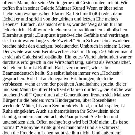
offener Mann, der seine Worte gerne mit Gesten unterstreicht. Wir
treffen ihn in seiner Galerie Mainzer Kunst! Wenn er über seine
Liebe zum evangelischen Pfarrer Ralf Schmidt (46) redet, dann
lächelt er und spricht von der „dritten und letzten Ehe meines
Lebens“. Einfach, das macht er klar, war der Weg dahin für ihn
jedoch nicht. Rolf wurde in einem sehr traditionellen katholischen
Elternhaus groß: „Du spürst irgendwelche Gefühle und verdrängst
sie. In mir waren lange viele Zweifel.“ Sein Schwulsein auszuleben
brachte nicht den einzigen, bedeutenden Umbruch in seinem Leben.
Der zweite war sein Berufswechsel. Erst mit knapp 50 Jahren macht
er sich als Galerist selbstständig. Ein gutes Vierteljahrhundert war er
durchaus erfolgreich in der Wirtschaft tätig, zuletzt als Personalchef.
Seit einem Jahr ist Rolf mit Ralf „verpartnert“, wie es im
Beamtendeutsch heißt. Sie selbst haben immer von „Hochzeit“
gesprochen. Rolf hat auch negative Erfahrungen, doch die
verblassen, wenn er von der positiven Anteilnahme spricht, die er
und sein Mann bei ihrer Hochzeit erfahren durften. „Die Kirche war
brechend voll!“ Quer durch alle Generationen freuten sich Mainzer
Bürger für die beiden: vom Kindergarten, über Rosenblätter
werfende Mütter, bis zum Seniorenkreis. Jetzt, ein Jahr später, ist
Ruhe eingekehrt. Auch sie thematisieren ihr Schwulsein nicht
ständig, sondern sind einfach als Paar präsent. Sie helfen und
unterstützen sich. Offen nachgefragt wird bei Rolf nicht: „Es ist so
normal!“ Anonyme Kritik gibt es manchmal und sie schmerzt –
doch die Freude am Leben raubt sie ihm nicht. Und außerdem: