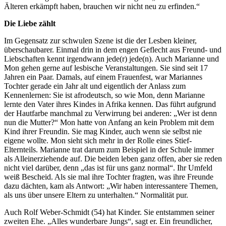
Älteren erkämpft haben, brauchen wir nicht neu zu erfinden.“
Die Liebe zählt
Im Gegensatz zur schwulen Szene ist die der Lesben kleiner,
überschaubarer. Einmal drin in dem engen Geflecht aus Freund- und
Liebschaften kennt irgendwann jede(r) jede(n). Auch Marianne und
Mon gehen gerne auf lesbische Veranstaltungen. Sie sind seit 17
Jahren ein Paar. Damals, auf einem Frauenfest, war Mariannes
Tochter gerade ein Jahr alt und eigentlich der Anlass zum
Kennenlernen: Sie ist afrodeutsch, so wie Mon, denn Marianne
lernte den Vater ihres Kindes in Afrika kennen. Das führt aufgrund
der Hautfarbe manchmal zu Verwirrung bei anderen: „Wer ist denn
nun die Mutter?“ Mon hatte von Anfang an kein Problem mit dem
Kind ihrer Freundin. Sie mag Kinder, auch wenn sie selbst nie
eigene wollte. Mon sieht sich mehr in der Rolle eines Stief-
Elternteils. Marianne trat darum zum Beispiel in der Schule immer
als Alleinerziehende auf. Die beiden leben ganz offen, aber sie reden
nicht viel darüber, denn „das ist für uns ganz normal“. Ihr Umfeld
weiß Bescheid. Als sie mal ihre Tochter fragten, was ihre Freunde
dazu dächten, kam als Antwort: „Wir haben interessantere Themen,
als uns über unsere Eltern zu unterhalten.“ Normalität pur.
Auch Rolf Weber-Schmidt (54) hat Kinder. Sie entstammen seiner
zweiten Ehe. „Alles wunderbare Jungs“, sagt er. Ein freundlicher,