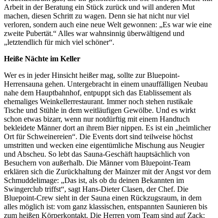
Arbeit in der Beratung ein Stück zurück und will anderen Mut
machen, diesen Schritt zu wagen. Denn sie hat nicht nur viel
verloren, sondern auch eine neue Welt gewonnen: „Es war wie eine
zweite Pubertät.“ Alles war wahnsinnig überwältigend und
„letztendlich für mich viel schöner“.
Heiße Nächte im Keller
Wer es in jeder Hinsicht heißer mag, sollte zur Bluepoint-
Herrensauna gehen. Untergebracht in einem unauffälligen Neubau
nahe dem Hauptbahnhof, entpuppt sich das Etablissement als
ehemaliges Weinkellerrestaurant. Immer noch stehen rustikale
Tische und Stühle in dem weitläufigen Gewölbe. Und es wirkt
schon etwas bizarr, wenn nur notdürftig mit einem Handtuch
bekleidete Männer dort an ihrem Bier nippen. Es ist ein „heimlicher
Ort für Schweinereien“. Die Events dort sind teilweise höchst
umstritten und wecken eine eigentümliche Mischung aus Neugier
und Abscheu. So lebt das Sauna-Geschäft hauptsächlich von
Besuchern von außerhalb. Die Männer vom Bluepoint-Team
erklären sich die Zurückhaltung der Mainzer mit der Angst vor dem
Schmuddelimage: „Das ist, als ob du deinen Bekannten im
Swingerclub triffst“, sagt Hans-Dieter Clasen, der Chef. Die
Bluepoint-Crew sieht in der Sauna einen Rückzugsraum, in dem
alles möglich ist: vom ganz klassischen, entspannten Saunieren bis
zum heißen Körperkontakt. Die Herren vom Team sind auf Zack: