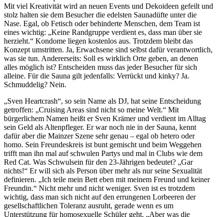
Mit viel Kreativität wird an neuen Events und Dekoideen gefeilt und
stolz halten sie dem Besucher die edelsten Saunadüfte unter die
Nase. Egal, ob Fetisch oder behinderte Menschen, dem Team ist
eines wichtig: „Keine Randgruppe verdient es, dass man über sie
herzieht.“ Kondome liegen kostenlos aus. Trotzdem bleibt das
Konzept umstritten. Ja, Erwachsene sind selbst dafür verantwortlich,
was sie tun. Andererseits: Soll es wirklich Orte geben, an denen
alles möglich ist? Entscheiden muss das jeder Besucher für sich
alleine. Für die Sauna gilt jedenfalls: Verrückt und kinky? Ja.
Schmuddelig? Nein.
„Sven Heartcrash“, so sein Name als DJ, hat seine Entscheidung
getroffen: „Cruising Areas sind nicht so meine Welt.“ Mit
bürgerlichem Namen heißt er Sven Krämer und verdient im Alltag
sein Geld als Altenpfleger. Er war noch nie in der Sauna, kennt
dafür aber die Mainzer Szene sehr genau – egal ob hetero oder
homo. Sein Freundeskreis ist bunt gemischt und beim Weggehen
trifft man ihn mal auf schwulen Partys und mal in Clubs wie dem
Red Cat. Was Schwulsein für den 23-Jährigen bedeutet? „Gar
nichts!“ Er will sich als Person über mehr als nur seine Sexualität
definieren. „Ich teile mein Bett eben mit meinem Freund und keiner
Freundin.“ Nicht mehr und nicht weniger. Sven ist es trotzdem
wichtig, dass man sich nicht auf den errungenen Lorbeeren der
gesellschaftlichen Toleranz ausruht, gerade wenn es um
Unterstützung für homosexuelle Schüler geht. „Aber was die