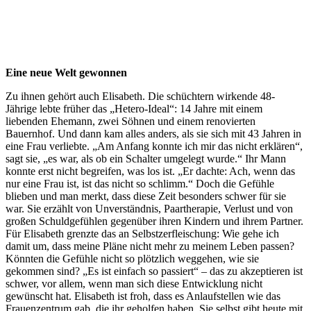
Eine neue Welt gewonnen
Zu ihnen gehört auch Elisabeth. Die schüchtern wirkende 48-
Jährige lebte früher das „Hetero-Ideal“: 14 Jahre mit einem
liebenden Ehemann, zwei Söhnen und einem renovierten
Bauernhof. Und dann kam alles anders, als sie sich mit 43 Jahren in
eine Frau verliebte. „Am Anfang konnte ich mir das nicht erklären“,
sagt sie, „es war, als ob ein Schalter umgelegt wurde.“ Ihr Mann
konnte erst nicht begreifen, was los ist. „Er dachte: Ach, wenn das
nur eine Frau ist, ist das nicht so schlimm.“ Doch die Gefühle
blieben und man merkt, dass diese Zeit besonders schwer für sie
war. Sie erzählt von Unverständnis, Paartherapie, Verlust und von
großen Schuldgefühlen gegenüber ihren Kindern und ihrem Partner.
Für Elisabeth grenzte das an Selbstzerfleischung: Wie gehe ich
damit um, dass meine Pläne nicht mehr zu meinem Leben passen?
Könnten die Gefühle nicht so plötzlich weggehen, wie sie
gekommen sind? „Es ist einfach so passiert“ – das zu akzeptieren ist
schwer, vor allem, wenn man sich diese Entwicklung nicht
gewünscht hat. Elisabeth ist froh, dass es Anlaufstellen wie das
Frauenzentrum gab, die ihr geholfen haben. Sie selbst gibt heute mit